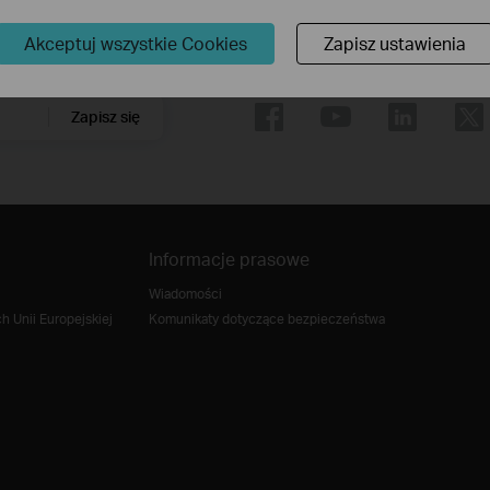
Akceptuj wszystkie Cookies
Zapisz ustawienia
Znajdź nas
Zapisz się
Informacje prasowe
Wiadomości
 Unii Europejskiej
Komunikaty dotyczące bezpieczeństwa