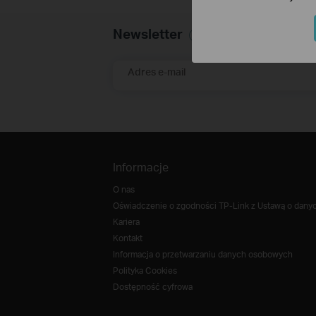
Newsletter
Adres e-mail
Informacje
O nas
Oświadczenie o zgodności TP-Link z Ustawą o danych
Kariera
Kontakt
Informacja o przetwarzaniu danych osobowych
Polityka Cookies
Dostępność cyfrowa