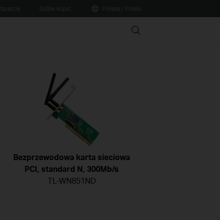
sparcie
Gdzie kupić
Polska / Polski
Search
Bezprzewodowa karta sieciowa
PCI, standard N, 300Mb/s
TL-WN851ND