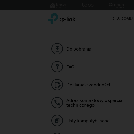
Click
to
TP-Link, Reliably Smart
skip
DLA DOMU
the
navigation
bar
Do pobrania
FAQ
Deklaracje zgodności
Adres kontaktowy wsparcia
technicznego
Listy kompatybilności