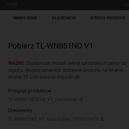
W
SMART HOME
DLA BIZNESU
SERVICE PROVIDER
Pobierz
TL-WN851ND
V1
WAŻNE
: Dostępność modeli i wersji sprzętowych zależy od
regionu. Możesz sprawdzić dostępne produkty na lokalnej
stronie TP-Link (www.tp-link.com.pl).
Przegląd produktów
TL-WN851ND(UN)_V1_Datasheet
Dokumenty
TL-WN851ND_V1_User Guide_1910010479