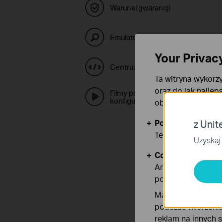
Warunki gwarancji
Emulatory TP-Link
Your Privac
Centrum GPL
Ta witryna wykorzy
oraz do jak najlep
Filmy prezentujące
konfigurację
obsługę plików co
Podstawowe Cook
z Unit
Te pliki cookies 
Uzyskaj 
Cookies dotyczące
Analiza - Te pliki
poprawę i dostoso
Marketing - Te pl
podczas tworzenia
reklam na innych 