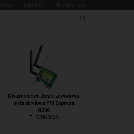
sparcie
Gdzie kupić
Polska / Polski
Search
Dwupasmowa, bezprzewodowa
karta sieciowa PCI Express,
N600
TL-WDN3800