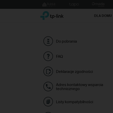
Click
to
TP-Link, Reliably Smart
skip
DLA DOMU
the
navigation
bar
Do pobrania
FAQ
Deklaracje zgodności
Adres kontaktowy wsparcia
technicznego
Listy kompatybilności