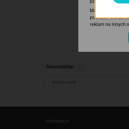
poprawę i dostoso
Marketing - Te pl
podczas tworzenia
reklam na innych 
Newsletter
Adres e-mail
Informacje