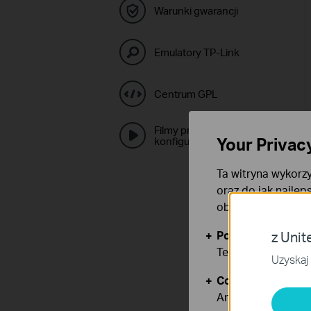
Warunki gwarancji
Emulatory TP-Link
Centrum GPL
Filmy prezentujące
Your Privac
konfigurację
Ta witryna wykorzy
oraz do jak najlep
obsługę plików co
Podstawowe Cook
z Unit
Te pliki cookies 
Uzyskaj 
Cookies dotyczące
Analiza - Te pliki