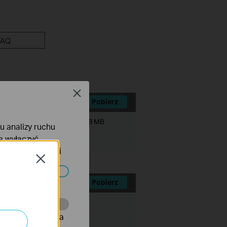
FAQ
Close
Pobierz
Rozmiar pliku:
19.38 MB
lu analizy ruchu
na wyłączyć
tyce prywatności
Close
Pobierz
ać wyłączone.
Rozmiar pliku:
onie, co umożliwia