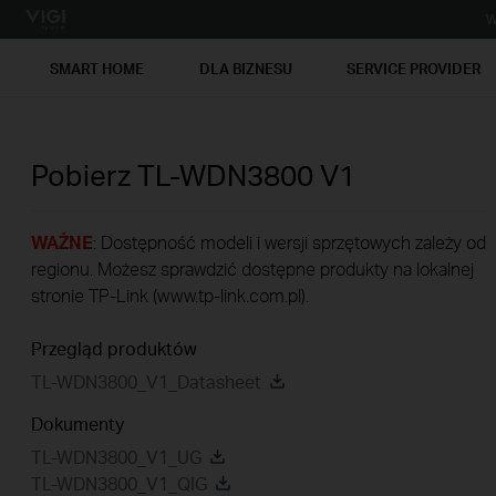
W
SMART HOME
DLA BIZNESU
SERVICE PROVIDER
Pobierz
TL-WDN3800
V1
WAŻNE
: Dostępność modeli i wersji sprzętowych zależy od
regionu. Możesz sprawdzić dostępne produkty na lokalnej
stronie TP-Link (www.tp-link.com.pl).
Przegląd produktów
TL-WDN3800_V1_Datasheet
Dokumenty
TL-WDN3800_V1_UG
TL-WDN3800_V1_QIG