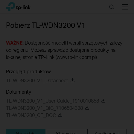
Click
Search
Menu
TP-Link, Reliably Smart
to
skip
the
Pobierz
TL-WDN3200
V1
navigation
bar
WAŻNE
: Dostępność modeli i wersji sprzętowych zależy
od regionu. Możesz sprawdzić dostępne produkty na
lokalnej stronie TP-Link (www.tp-link.com.pl).
Przegląd produktów
TL-WDN3200_V1_Datasheet
Dokumenty
TL-WDN3200_V1_User Guide_1910010858
TL-WDN3200_V1_QIG_7106504328
TL-WDN3200_CE_DOC
Narzędzie
Sterowniki
Konfiguracja