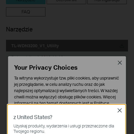
FAQ
Narzędzie
TL-WDN3200_V1_Utility
Data publikacji:
2013-11-13
Close
Your Privacy Choices
Język:
Angielski
Ta witryna wykorzystuje tzw. pliki cookies, aby usprawnić
Rozmiar pliku:
23.20 MB
jej przeglądanie, w celu analizy ruchu oraz do jak
najlepszej optymalizacji wyświetlanych treści. W każdej
System operacyjny: WinXP/Vista/7/8
chwili można wyłączyć obsługę plików cookies. Więcej
informacji na ten temat dostępnych jest w
Polityce
Notes:
prywatności
Close
For TL-WDN3200 V1
z United States?
Podstawowe Cookies
Uzyskaj produkty, wydarzenia i usługi przeznaczone dla
Te pliki cookies niezbędne są do poprawnego działania
Twojego regionu.
witryny i nie moga zostać wyłączone.