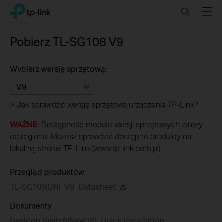
Click
Search
Menu
TP-Link, Reliably Smart
to
skip
the
Pobierz
TL-SG108
V9
navigation
bar
Wybierz wersję sprzętową:
V9
>
Jak sprawdzić wersję sprzętową urządzenia TP-Link?
WAŻNE
: Dostępność modeli i wersji sprzętowych zależy
od regionu. Możesz sprawdzić dostępne produkty na
lokalnej stronie TP-Link (www.tp-link.com.pl).
Przegląd produktów
TL-SG108(UN)_V9_Datasheet
Dokumenty
Desktop Switch(New VI)_Quick Installation