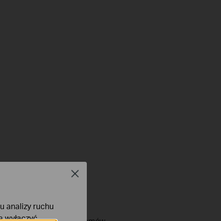
Close
lu analizy ruchu
na wyłączyć
Rozwiązywanie problemów