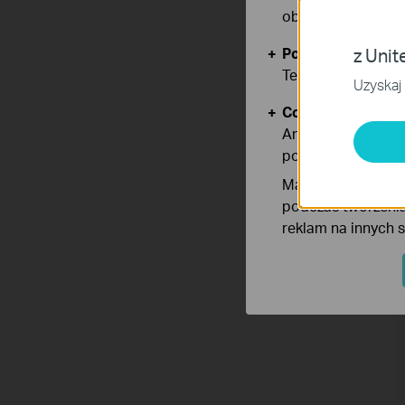
obsługę plików co
Podstawowe Cook
z Unit
Te pliki cookies 
Uzyskaj 
Cookies dotyczące
Analiza - Te pliki
poprawę i dostoso
Marketing - Te pl
podczas tworzenia
reklam na innych 