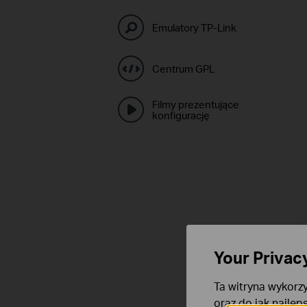
Emulatory TP-Link
Centrum GPL
Filmy prezentujące
konfigurację
Your Privac
Ta witryna wykorzy
oraz do jak najlep