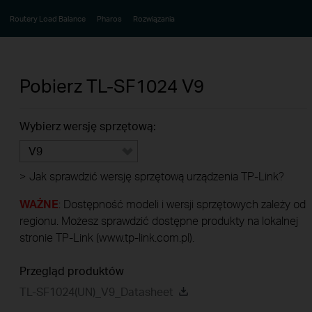
Routery Load Balance
Pharos
Rozwiązania
Pobierz
TL-SF1024
V9
Wybierz wersję sprzętową:
V9
>
Jak sprawdzić wersję sprzętową urządzenia TP-Link?
WAŻNE
: Dostępność modeli i wersji sprzętowych zależy od
regionu. Możesz sprawdzić dostępne produkty na lokalnej
stronie TP-Link (www.tp-link.com.pl).
Przegląd produktów
TL-SF1024(UN)_V9_Datasheet