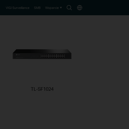
Wyszukaj
Wybierz
VIGI Surveillance
SMB
Wsparcie
lokalizację
TL-SF1024