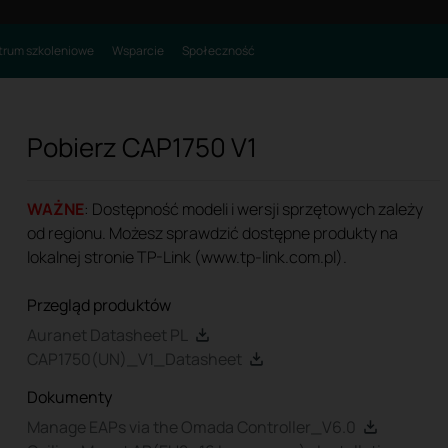
rum szkoleniowe
Wsparcie
Społeczność
Pobierz
CAP1750
V1
WAŻNE
: Dostępność modeli i wersji sprzętowych zależy
od regionu. Możesz sprawdzić dostępne produkty na
lokalnej stronie TP-Link (www.tp-link.com.pl).
Przegląd produktów
Auranet Datasheet PL
CAP1750(UN)_V1_Datasheet
Dokumenty
Manage EAPs via the Omada Controller_V6.0