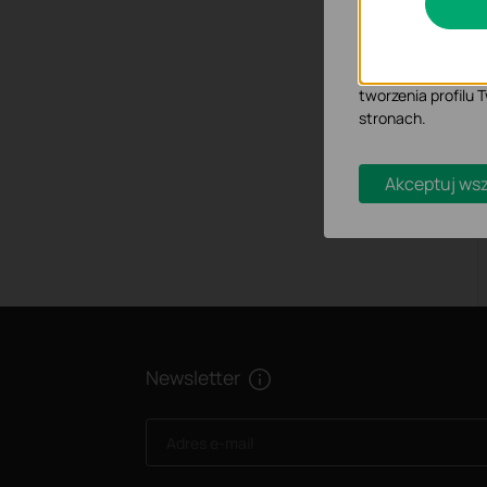
Analiza - Te pliki
dostosowanie wyśw
Marketing - Te pl
tworzenia profilu
stronach.
Akceptuj wsz
Newsletter
Adres e-mail