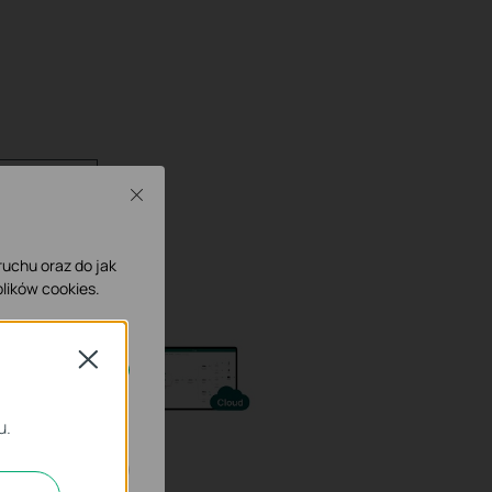
mware
Close
 ruchu oraz do jak
lików cookies.
Close
ne.
u.