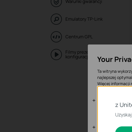
Warunki gwarancji
Emulatory TP-Link
Centrum GPL
Filmy prezentujące
konfigurację
Your Priv
Ta witryna wykorzy
najlepszej optymal
Więcej informacji
Podstawowe
z Uni
Te pliki cookies n
Uzyskaj
Cookies doty