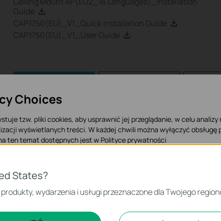
Ceiling Mount AP(EU2_16 Languages)_Installation
Guide
CAP1750(EU)_V1_Quick Installation Guide
CAP1750(EU)_V1_User Guide
Konfiguracja
FAQ
Fir
acy Choices
Konfiguracja
stuje tzw. pliki cookies, aby usprawnić jej przeglądanie, w celu analizy
izacji wyświetlanych treści. W każdej chwili można wyłączyć obsługę p
 na ten temat dostępnych jest w
Polityce prywatności
 Cookies
ted States?
iezbędne są do poprawnego działania witryny i nie moga zostać wyłączo
 produkty, wydarzenia i usługi przeznaczone dla Twojego region
czące analizy i marketingu