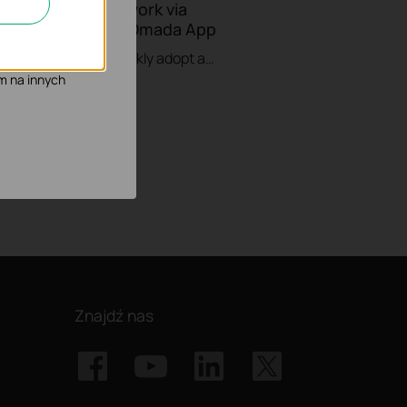
Build a Mesh Network via
możliwia poprawę i
ontroller Using Omada App
This video will guide you to quickly adopt and configure mesh EAP and select different Uplink APs via Omada Controller by using the Omada App.
mowych podczas
m na innych
więcej
Znajdź nas