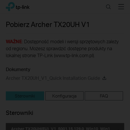
Click
Search
Menu
TP-Link, Reliably Smart
to
skip
the
Pobierz
Archer TX20UH
V1
navigation
bar
WAŻNE
: Dostępność modeli i wersji sprzętowych zależy
od regionu. Możesz sprawdzić dostępne produkty na
lokalnej stronie TP-Link (www.tp-link.com.pl).
Dokumenty
Archer TX20UH_V1_Quick Installation Guide
Sterowniki
Konfiguracja
FAQ
Sterowniki
Archer TX20UH(EU)_V1_5001.15.129.0_Win10_Win1