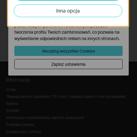
Adres e-mail
Zapisz się
analizy ruchu na naszej stronie, co umożliwia poprawę i
Inna opcja
dostosowanie wyświetlanych treści.
Marketing - Te pliki Cookies mogą być wykorzystywane
Znajdź nas
przez naszych partnerów reklamowych podczas
tworzenia profilu Twoich zainteresowań, co pozwala na
wyświetlanie odpowiednich reklam na innych stronach.
Akceptuj wszystkie Cookies
Zapisz ustawienia
Informacje
O nas
Oświadczenie o zgodności TP-Link z Ustawą o danych Unii Europejskiej
Kariera
Kontakt
Informacja o przetwarzaniu danych osobowych
Polityka Cookies
Dostępność cyfrowa