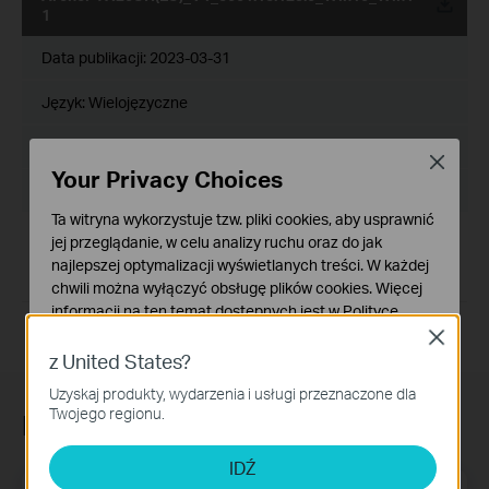
1
Data publikacji:
2023-03-31
Język:
Wielojęzyczne
Rozmiar pliku:
5.27 MB
Close
Your Privacy Choices
System operacyjny: win10x86/x64，win11x64
Ta witryna wykorzystuje tzw. pliki cookies, aby usprawnić
Zmiany:
jej przeglądanie, w celu analizy ruchu oraz do jak
Zwiększono kompatybilność z płytami głównymi
najlepszej optymalizacji wyświetlanych treści. W każdej
Dodano zaawansowane funkcje
chwili można wyłączyć obsługę plików cookies. Więcej
informacji na ten temat dostępnych jest w
Polityce
prywatności
Close
z United States?
Podstawowe Cookies
Uzyskaj produkty, wydarzenia i usługi przeznaczone dla
Te pliki cookies niezbędne są do poprawnego działania
Twojego regionu.
Newsletter
witryny i nie moga zostać wyłączone.
Cookies dotyczące analizy i marketingu
IDŹ
Analiza - Te pliki Cookies są wykorzystywane w celu