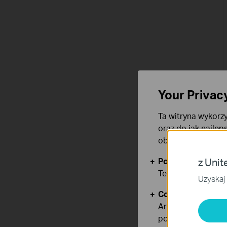
Your Privac
Ta witryna wykorzy
oraz do jak najlep
obsługę plików co
Podstawowe Cook
z Unit
Te pliki cookies 
Uzyskaj 
Cookies dotyczące
Analiza - Te pliki
poprawę i dostoso