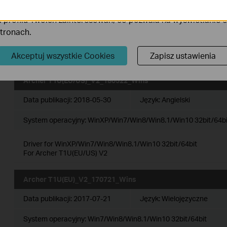
Data publikacji:
2019-03-21
Język:
Angielski
iki Cookies mogą być wykorzystywane przez naszych partne
 profilu Twoich zainteresowań, co pozwala na wyświetlanie
System operacyjny: Linux (Kernel version 2.6~3.16)
stronach.
Notes:
For Archer T1U V2
Akceptuj wszystkie Cookies
Zapisz ustawienia
Archer T1U(EU/US)_V2_180522_Wins
Data publikacji:
2018-05-30
Język:
Angielski
System operacyjny: WinXP/Win7/Win8/Win8.1/Win10 32bit/64bi
Driver for WinXP/Win7/Win8/Win8.1/Win10 32bit/64bit
For Archer T1U(EU/US) V2
Archer T1U(EU)_V2_170721_Wins
Data publikacji:
2017-07-21
Język:
Wielojęzyczne
System operacyjny: Win7/Win8/Win8.1/Win10 32bit/64bit