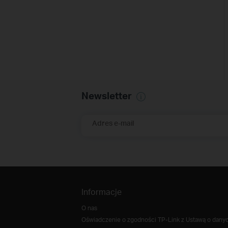
Newsletter
Adres e-mail
Informacje
O nas
Oświadczenie o zgodności TP-Link z Ustawą o danych