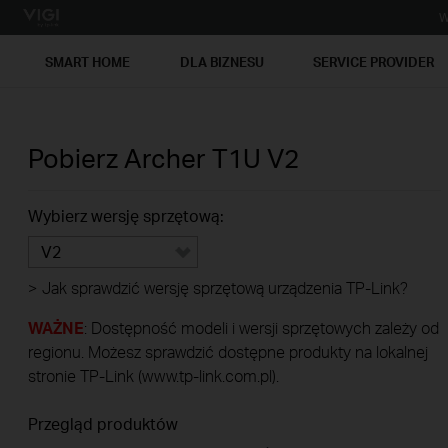
W
SMART HOME
DLA BIZNESU
SERVICE PROVIDER
Pobierz
Archer T1U
V2
Wybierz wersję sprzętową:
V2
>
Jak sprawdzić wersję sprzętową urządzenia TP-Link?
WAŻNE
: Dostępność modeli i wersji sprzętowych zależy od
regionu. Możesz sprawdzić dostępne produkty na lokalnej
stronie TP-Link (www.tp-link.com.pl).
Przegląd produktów