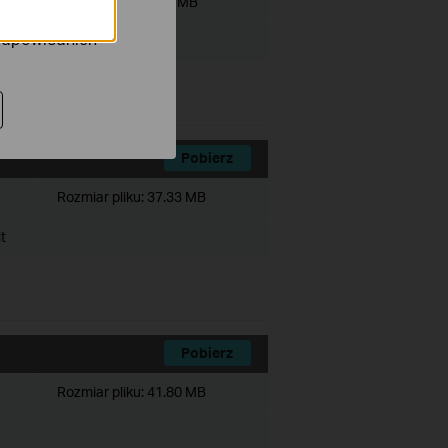
Rozmiar pliku:
6.29 MB
rów reklamowych
 odpowiednich
Pobierz
Rozmiar pliku:
37.33 MB
t
Pobierz
Rozmiar pliku:
41.80 MB