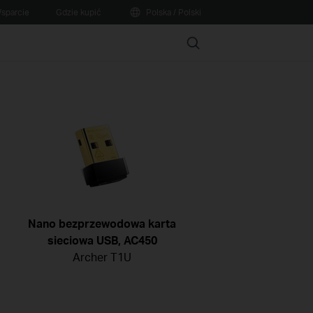
sparcie
Gdzie kupić
Polska / Polski
Search
Nano bezprzewodowa karta
sieciowa USB, AC450
Archer T1U