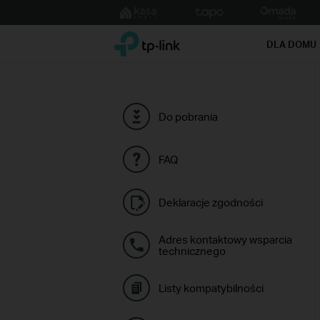
Click
to
TP-Link, Reliably Smart
skip
DLA DOMU
the
navigation
bar
Do pobrania
FAQ
Deklaracje zgodności
Adres kontaktowy wsparcia
technicznego
Listy kompatybilności