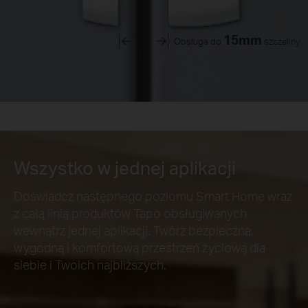
15mm
Obsługa do
szczeliny
Wszystko w jednej aplikacji
Doświadcz następnego poziomu Smart Home wraz
z całą linią produktów Tapo obsługiwanych
wewnątrz jednej aplikacji. Twórz bezpieczną,
wygodną i komfortową przestrzeń życiową dla
siebie i Twoich najbliższych.