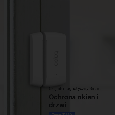
Czujnik magnetyczny Smart
Ochrona okien i
drzwi
Tapo T110