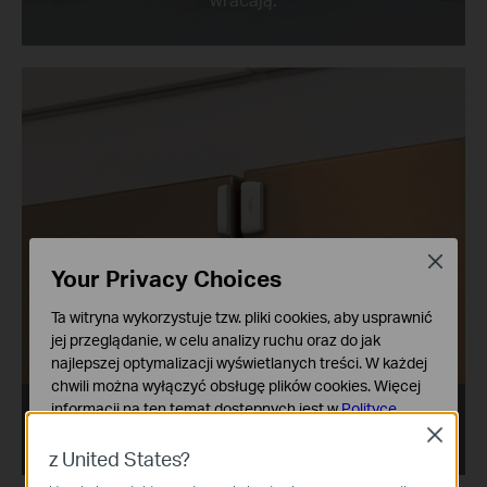
Close
Your Privacy Choices
Ta witryna wykorzystuje tzw. pliki cookies, aby usprawnić
jej przeglądanie, w celu analizy ruchu oraz do jak
najlepszej optymalizacji wyświetlanych treści. W każdej
chwili można wyłączyć obsługę plików cookies. Więcej
informacji na ten temat dostępnych jest w
Polityce
Upewnij się, że Twoja lodówka jest zamknięta.
prywatności
Close
z United States?
Podstawowe Cookies