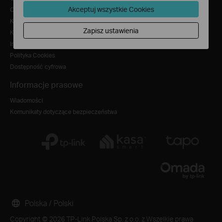
Akceptuj wszystkie Cookies
Oświadczenie o zgodności TP-Link z Ustawą o danych Unii Europejskiej
Kariera
Zapisz ustawienia
Kontakt
Informacja o przetwarzaniu danych osobowych
Polityka Cookies
Dostępność cyfrowa
Informacje prasowe
Wiadomości
Komunikaty dotyczące bezpieczeństwa
Polska / Polski
Copyright © 2026 TP-Link Polska Sp. z o.o. z Wszelkie prawa