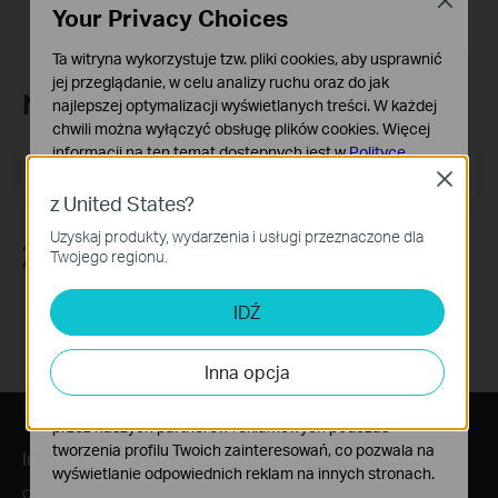
Close
Your Privacy Choices
Ta witryna wykorzystuje tzw. pliki cookies, aby usprawnić
jej przeglądanie, w celu analizy ruchu oraz do jak
Newsletter
najlepszej optymalizacji wyświetlanych treści. W każdej
chwili można wyłączyć obsługę plików cookies. Więcej
informacji na ten temat dostępnych jest w
Polityce
Adres e-mail
Zapisz się
prywatności
Close
z United States?
Podstawowe Cookies
Uzyskaj produkty, wydarzenia i usługi przeznaczone dla
Te pliki cookies niezbędne są do poprawnego działania
Znajdź nas
Twojego regionu.
witryny i nie moga zostać wyłączone.
Cookies dotyczące analizy i marketingu
IDŹ
Analiza - Te pliki Cookies są wykorzystywane w celu
analizy ruchu na naszej stronie, co umożliwia poprawę i
Inna opcja
dostosowanie wyświetlanych treści.
Marketing - Te pliki Cookies mogą być wykorzystywane
przez naszych partnerów reklamowych podczas
tworzenia profilu Twoich zainteresowań, co pozwala na
Informacje
wyświetlanie odpowiednich reklam na innych stronach.
O nas