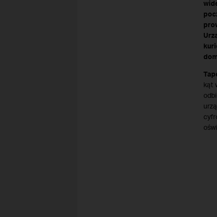
wid
poc
pro
Urz
kur
dom
Tap
kąt 
odbi
urzą
cyf
oświ