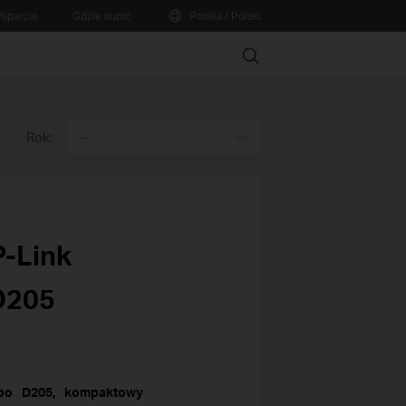
sparcie
Gdzie kupić
Polska / Polski
Search
Rok:
--
P-Link
D205
apo D205, kompaktowy