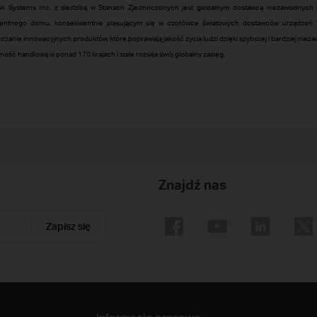
nk Systems Inc. z siedzibą w Stanach Zjednoczonych jest globalnym dostawcą niezawodnych 
igentnego domu, konsekwentnie plasującym się w czołówce światowych dostawców urządzeń W
czanie innowacyjnych produktów, które poprawiają jakość życia ludzi dzięki szybszej i bardziej niez
lność handlową w ponad 170 krajach i stale rozwija swój globalny zasięg.
Znajdź nas
Zapisz się