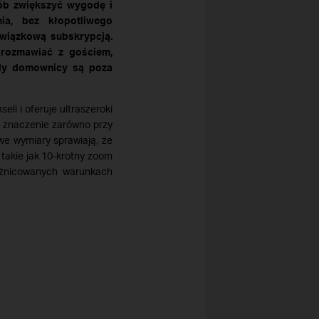
ób zwiększyć wygodę i
ia, bez kłopotliwego
wiązkową subskrypcją.
orozmawiać z gościem,
gdy domownicy są poza
eli i oferuje ultraszeroki
a znaczenie zarówno przy
we wymiary sprawiają, że
takie jak 10-krotny zoom
óżnicowanych warunkach