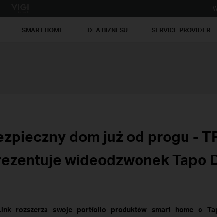
W
SMART HOME
DLA BIZNESU
SERVICE PROVIDER
ezpieczny dom już od progu - T
rezentuje wideodzwonek Tapo 
Link rozszerza swoje portfolio produktów smart home o T