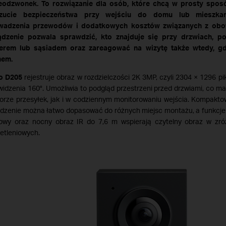
eodzwonek. To rozwiązanie dla osób, które chcą w prosty spos
zucie bezpieczeństwa przy wejściu do domu lub mieszkan
wadzenia przewodów i dodatkowych kosztów związanych z obo
ądzenie pozwala sprawdzić, kto znajduje się przy drzwiach, p
ierem lub sąsiadem oraz zareagować na wizytę także wtedy, 
em.
o D205
rejestruje obraz w rozdzielczości 2K 3MP, czyli 2304 × 1296 piks
widzenia 160°. Umożliwia to podgląd przestrzeni przed drzwiami, co m
orze przesyłek, jak i w codziennym monitorowaniu wejścia. Kompakto
dzenie można łatwo dopasować do różnych miejsc montażu, a funkcje 
rowy oraz nocny obraz IR do 7,6 m wspierają czytelny obraz w zr
etleniowych.