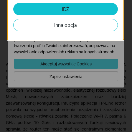
Cookies dotyczące analizy i marketingu
IDŹ
Analiza - Te pliki Cookies są wykorzystywane w celu
analizy ruchu na naszej stronie, co umożliwia poprawę i
Inna opcja
dostosowanie wyświetlanych treści.
Marketing - Te pliki Cookies mogą być wykorzystywane
przez naszych partnerów reklamowych podczas
tworzenia profilu Twoich zainteresowań, co pozwala na
wyświetlanie odpowiednich reklam na innych stronach.
Akceptuj wszystkie Cookies
Archer BE805 wykorzystuje technologię Multi-Link Operation,
obsługuje EasyMesh, WPA3 i HomeShield, a także funkcje klienta
Zapisz ustawienia
i serwera VPN. Dzięki temu router odpowiada na potrzeby
użytkowników oczekujących wysokiej wydajności, niższych
opóźnień i większej niezawodności, elastycznej rozbudowy sieci
Mesh, nowoczesnych zabezpieczeń oraz bardziej
zaawansowanej konfiguracji. Intuicyjna aplikacja TP-Link Tether
pozwala na wygodne uruchomienie urządzenia i zarządzania
domową siecią - również zdalnie. Połączenie Wi-Fi 7, pasma 6
GHz, portów 10 Gb/s i rozbudowanych funkcji sieciowych
sprawia, że router ten może stać się centralnym elementem