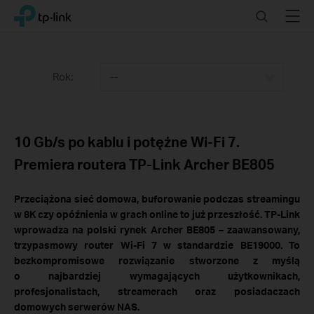
Click
Search
Menu
TP-Link, Reliably Smart
to
skip
the
navigation
Rok:
--
bar
10 Gb/s po kablu i potężne Wi-Fi 7.
Premiera routera TP-Link Archer BE805
Przeciążona sieć domowa, buforowanie podczas streamingu
w 8K czy opóźnienia w grach online to już przeszłość. TP-Link
wprowadza na polski rynek Archer BE805 – zaawansowany,
trzypasmowy router Wi-Fi 7 w standardzie BE19000. To
bezkompromisowe rozwiązanie stworzone z myślą
o najbardziej wymagających użytkownikach,
profesjonalistach, streamerach oraz posiadaczach
domowych serwerów NAS.