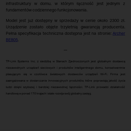
infrastruktury w domu, w którym łączność jest jednym z
fundamentów codziennego funkcjonowania.
Model jest już dostępny w sprzedaży w cenie około 2300 zł.
Urządzenie zostało objęte trzyletnią gwarancją producenta.
Pełna specyfikacja techniczna dostępna jest na stronie:
Archer
BE805
.
***
TP-Link Systems Inc. z siedzibą w Stanach Zjednoczonych jest globalnym dostawcą
niezawodnych urządzeń sieciowych i produktów inteligentnego domu, konsekwentnie
plasującym się w czołówce światowych dostawców urządzeń Wi-Fi. Firma jest
zaangażowana w dostarczanie innowacyjnych produktów, które poprawiają jakość życia
ludzi dzięki szybszej i bardziej niezawodnej łączności. TP-Link prowadzi działalność
handlową w ponad 170 krajach i stale rozwija swój globalny zasięg.