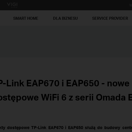
W
SMART HOME
DLA BIZNESU
SERVICE PROVIDER
P-Link EAP670 i EAP650 - nowe
ostępowe WiFi 6 z serii Omada 
kty dostępowe TP-Link EAP670 i EAP650 służą do budowy centra