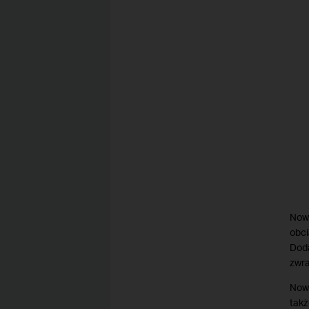
Nowe
obc
Doda
zwra
Now
tak