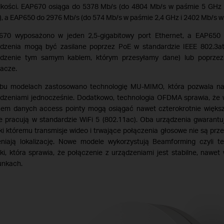
dkości. EAP670 osiąga do 5378 Mb/s (do 4804 Mb/s w paśmie 5 GHz 
, a EAP650 do 2976 Mb/s (do 574 Mb/s w paśmie 2,4 GHz i 2402 Mb/s w
670 wyposażono w jeden 2,5-gigabitowy port Ethernet, a EAP650 -
ądzenia mogą być zasilane poprzez PoE w standardzie IEEE 802.3at
ądzenie tym samym kablem, którym przesyłamy dane) lub poprze
lacze.
bu modelach zastosowano technologię MU-MIMO, która pozwala na
ądzeniami jednocześnie. Dodatkowo, technologia OFDMA sprawia, że
hem danych access pointy mogą osiągać nawet czterokrotnie większ
e pracują w standardzie WiFi 5 (802.11ac). Oba urządzenia gwarantu
ki któremu transmisje wideo i trwające połączenia głosowe nie są prz
niają lokalizację. Nowe modele wykorzystują Beamforming czyli te
ki, która sprawia, że połączenie z urządzeniami jest stabilne, naw
unkach.