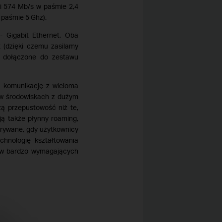
i 574 Mb/s w paśmie 2,4
 paśmie 5 Ghz).
 Gigabit Ethernet. Oba
 (dzięki czemu zasilamy
z dołączone do zestawu
 komunikację z wieloma
 w środowiskach z dużym
ą przepustowość niż te,
ją także płynny roaming,
erywane, gdy użytkownicy
chnologię kształtowania
et w bardzo wymagających