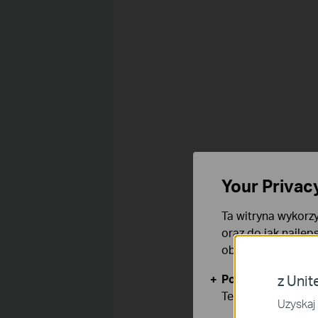
Your Privac
Ta witryna wykorzy
oraz do jak najlep
obsługę plików co
Podstawowe Cook
z Unit
Te pliki cookies 
Uzyskaj 