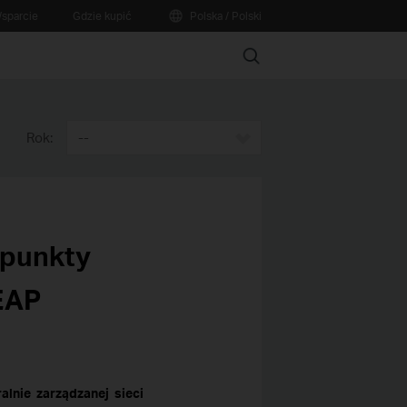
sparcie
Gdzie kupić
Polska / Polski
Search
Rok:
--
 punkty
EAP
lnie zarządzanej sieci