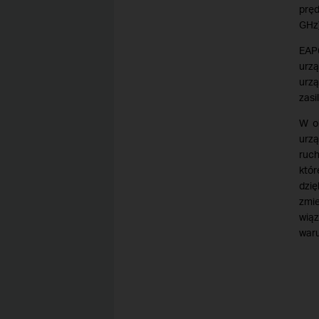
prę
GHz)
EAP
urz
urz
zasi
W o
urz
ruc
któr
dzię
zmie
wiąz
war