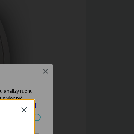
Close
lu analizy ruchu
na wyłączyć
tyce prywatności
Close
ać wyłączone.