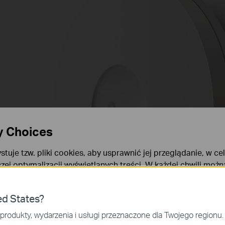
y Choices
stuje tzw. pliki cookies, aby usprawnić jej przeglądanie, w ce
szej optymalizacji wyświetlanych treści. W każdej chwili moż
okies. Więcej informacji na ten temat dostępnych jest w
Poli
ies
ed States?
niezbędne są do poprawnego działania witryny i nie moga zost
produkty, wydarzenia i usługi przeznaczone dla Twojego regionu.