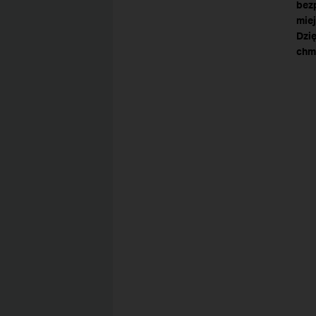
bez
mie
Dzi
chm