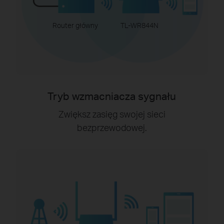
Router główny
TL-WR844N
Tryb wzmacniacza sygnału
Zwiększ zasięg swojej sieci
bezprzewodowej.