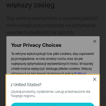
większy zasięg
Trzy anteny zewnętrzne o wysokiej jakości
technologicznej pozwalają na utrzymanie
wysokich prędkości na dużych
odległościach. Umożliwiają także
Close
Your Privacy Choices
korzystanie z niezwykle szerokiego zasięgu
sieci bezprzewodowej oraz jej
Ta witryna wykorzystuje tzw. pliki cookies, aby usprawnić
jej przeglądanie, w celu analizy ruchu oraz do jak
niezawodności w każdym pomieszczeniu
najlepszej optymalizacji wyświetlanych treści. W każdej
dużego domu lub biura.
chwili można wyłączyć obsługę plików cookies. Więcej
informacji na ten temat dostępnych jest w
Polityce
prywatności
Close
z United States?
Podstawowe Cookies
Uzyskaj produkty, wydarzenia i usługi przeznaczone dla
Te pliki cookies niezbędne są do poprawnego działania
Twojego regionu.
witryny i nie moga zostać wyłączone.
Cookies dotyczące analizy i marketingu