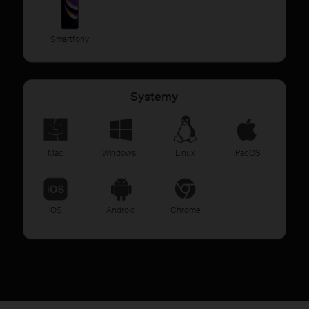
Smartfony
Systemy
Mac
Windows
Linux
iPadOS
iOS
Android
Chrome