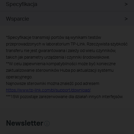
Specyfikacja
Wsparcie
*
Specyfikacje transmisji portów są wynikami testów
przeprowadzonych w laboratorium TP-Link. Rzeczywista szybkość
transferu nie jest gwarantowana i zależy od wielu czynników,
takich jak parametry urządzenia i czynniki środowiskowe.
**
W celu zapewnienia kompatybilności może być konieczne
zaktualizowanie sterowników Huba po aktualizacji systemu
operacyjnego.
Najnowsze sterowniki można znaleźć pod adresem
https://www.tp-link.com/pl/support/download/
.
***
15W pozostaje zarezerwowane dla działań innych interfejsów.
Newsletter