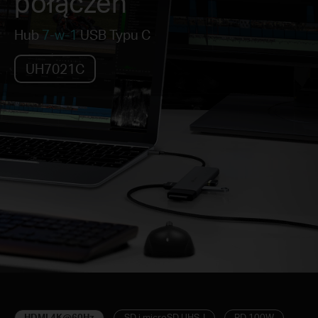
połączeń
Hub
7-w-1
USB Typu C
UH7021C
HDMI 4K@60Hz
SD i microSD UHS-I
PD 100W