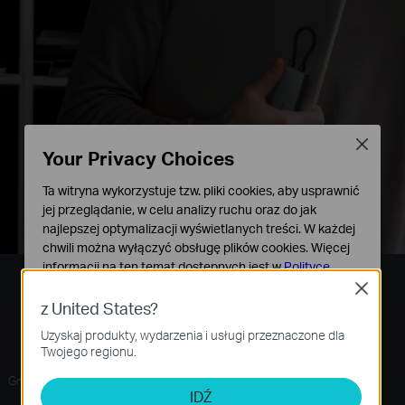
Close
Your Privacy Choices
Ta witryna wykorzystuje tzw. pliki cookies, aby usprawnić
jej przeglądanie, w celu analizy ruchu oraz do jak
najlepszej optymalizacji wyświetlanych treści. W każdej
chwili można wyłączyć obsługę plików cookies. Więcej
informacji na ten temat dostępnych jest w
Polityce
prywatności
Close
Urządzenie 7-w-1
z United States?
Podstawowe Cookies
Uzyskaj produkty, wydarzenia i usługi przeznaczone dla
Te pliki cookies niezbędne są do poprawnego działania
Twojego regionu.
witryny i nie moga zostać wyłączone.
Port zasilania (PD)
HDMI
Gniazdo do chowania
Szybkie ładowanie
Cookies dotyczące analizy i marketingu
złącza
100W
4K@60Hz
IDŹ