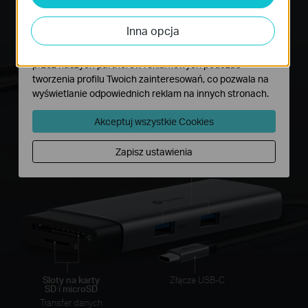
Analiza - Te pliki Cookies są wykorzystywane w celu
analizy ruchu na naszej stronie, co umożliwia poprawę i
Inna opcja
dostosowanie wyświetlanych treści.
Marketing - Te pliki Cookies mogą być wykorzystywane
przez naszych partnerów reklamowych podczas
tworzenia profilu Twoich zainteresowań, co pozwala na
Port USB-A
wyświetlanie odpowiednich reklam na innych stronach.
Transfer danych
do 5Gb/s SuperSpeed
Akceptuj wszystkie Cookies
Porty USB-A 3.0
Dodatkowe możliwości transferu
Zapisz ustawienia
danych
Sloty na karty
Złącze USB-C
SD i microSD
Transfer danych