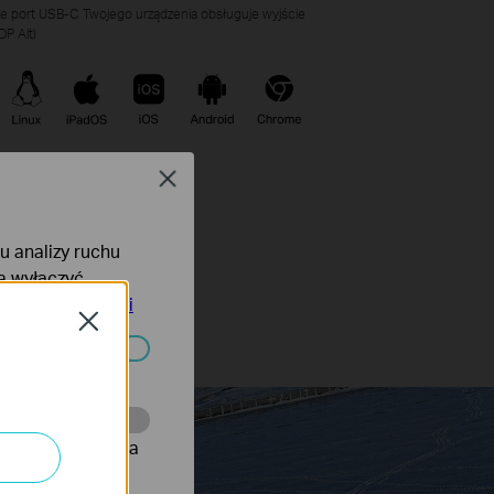
że port USB-C Twojego urządzenia obsługuje wyjście
DP Alt)
Close
lu analizy ruchu
na wyłączyć
tyce prywatności
Close
ać wyłączone.
onie, co umożliwia