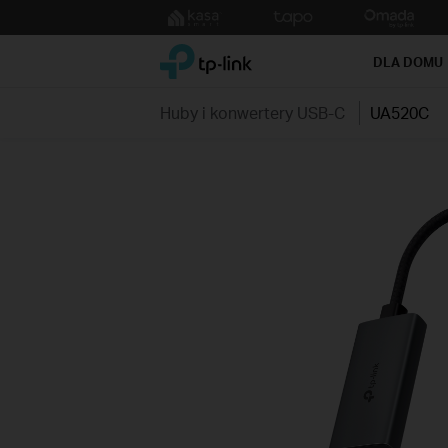
Click
to
TP-Link, Reliably Smart
skip
DLA DOMU
the
navigation
Huby i konwertery USB-C
UA520C
bar