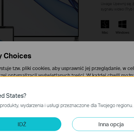
Uwaga: Upewnij się, 
sygnału wideo (Tryb 
y Choices
stuje tzw. pliki cookies, aby usprawnić jej przeglądanie, w ce
szej optymalizacji wyświetlanych treści. W każdej chwili moż
okies. Więcej informacji na ten temat dostępnych jest w
Poli
ies
ed States?
niezbędne są do poprawnego działania witryny i nie moga zost
produkty, wydarzenia i usługi przeznaczone dla Twojego regionu.
 analizy i marketingu
 Cookies są wykorzystywane w celu analizy ruchu na naszej str
IDŹ
Inna opcja
wanie wyświetlanych treści.