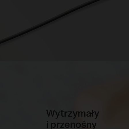
Wytrzymały
i przenośny