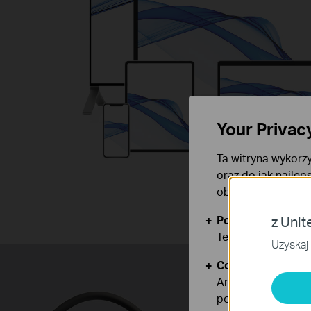
Your Privac
Ta witryna wykorzy
oraz do jak najlep
obsługę plików co
Podstawowe Cook
z Unit
Te pliki cookies 
Uzyskaj 
Cookies dotyczące
Analiza - Te pliki
poprawę i dostoso