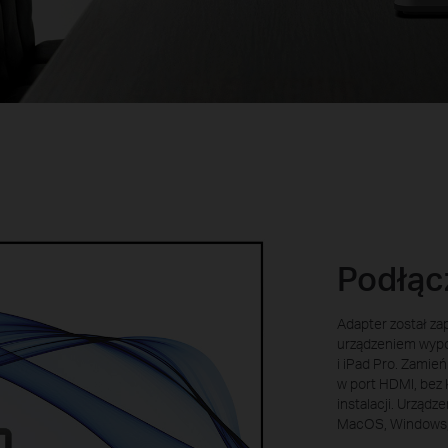
Podłącz
Adapter został za
urządzeniem wyp
i iPad Pro. Zamie
w port HDMI, bez
instalacji. Urządz
MacOS, Windows, 