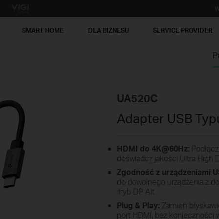
W
SMART HOME
DLA BIZNESU
SERVICE PROVIDER
P
UA520C
Adapter USB Typ
HDMI do 4K@60Hz:
Podłącz
doświadcz jakości Ultra High D
Zgodność z urządzeniami U
do dowolnego urządzenia z d
Tryb DP Alt
Plug & Play:
Zamień błyskawi
port HDMI, bez konieczności 