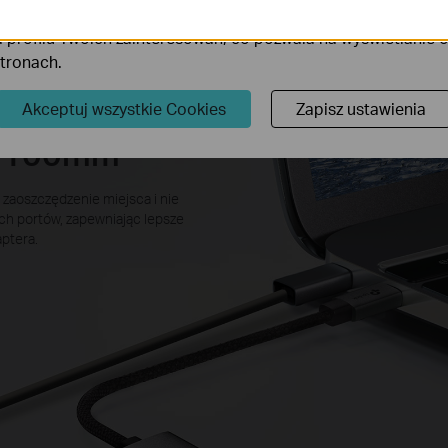
iki Cookies mogą być wykorzystywane przez naszych partne
 profilu Twoich zainteresowań, co pozwala na wyświetlanie
stronach.
locie
Akceptuj wszystkie Cookies
Zapisz ustawienia
i 100mm
 zaoszczędzenie miejsca i nie
ch portów, zapewniając lepsze
ptera.