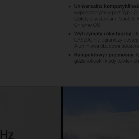
Uniwersalna kompatybilno
wyposażonymi w port Typu C, t
tablety z systemami MacOS, W
Chrome OS
Wytrzymały i elastyczny:
Dł
UA520C nie ograniczy dostępu
Aluminiowa obudowa dodatko
Kompaktowy i przenośny:
N
gdziekolwiek i kiedykolwiek c
0Hz