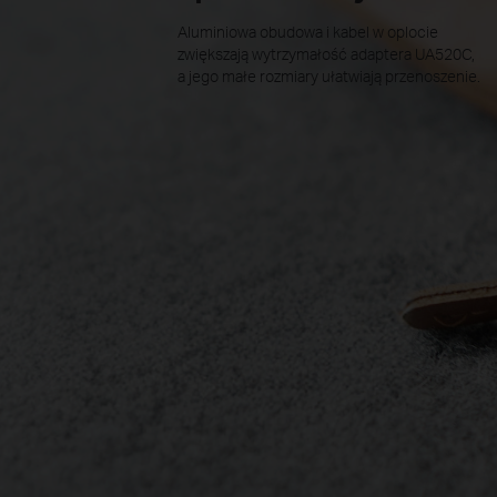
Aluminiowa obudowa i kabel w oplocie
zwiększają wytrzymałość adaptera UA520C,
a jego małe rozmiary ułatwiają przenoszenie.