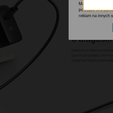
Marketing - Te pl
podczas tworzenia
reklam na innych 
Kabel w op
o długośc
Elastyczny kabel umożliwia
ogranicza dostępu do inny
wrażenia z użytkowania ada