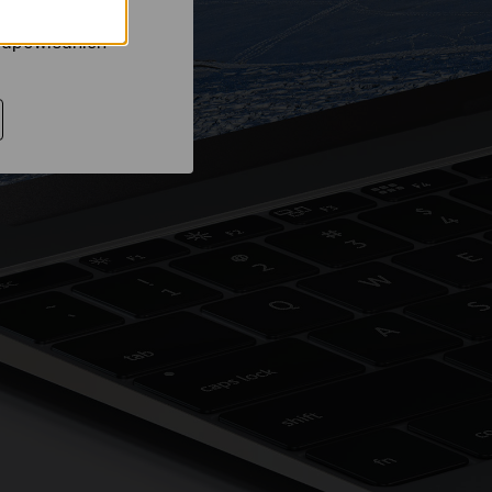
rów reklamowych
 odpowiednich