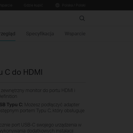
sparcie
Gdzie kupić
Polska / Polski
Search
rzegląd
Specyfikacja
Wsparcie
u C do HDMI
 zewnętrzny monitor do portu HDMI i
efinition
SB Typu C:
Możesz podłączyć adapter
ostępnym portem Typu C, który obsługuje
cznie port USB-C swojego urządzenia w
wykonywania dodatkowych instalacji