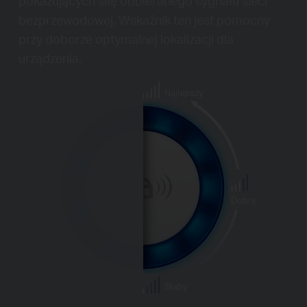
pokazujących siłę odbieranego sygnału sieci
bezprzewodowej. Wskaźnik ten jest pomocny
przy doborze optymalnej lokalizacji dla
urządzenia.
Najlepszy
Dobry
Słaby