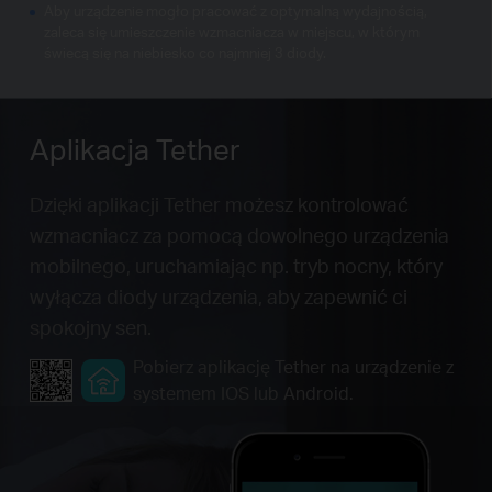
Aby urządzenie mogło pracować z optymalną wydajnością,
zaleca się umieszczenie wzmacniacza w miejscu, w którym
świecą się na niebiesko co najmniej 3 diody.
Aplikacja Tether
Dzięki aplikacji Tether możesz kontrolować
wzmacniacz za pomocą dowolnego urządzenia
mobilnego, uruchamiając np. tryb nocny, który
wyłącza diody urządzenia, aby zapewnić ci
spokojny sen.
Pobierz aplikację Tether na urządzenie z
systemem IOS lub Android.