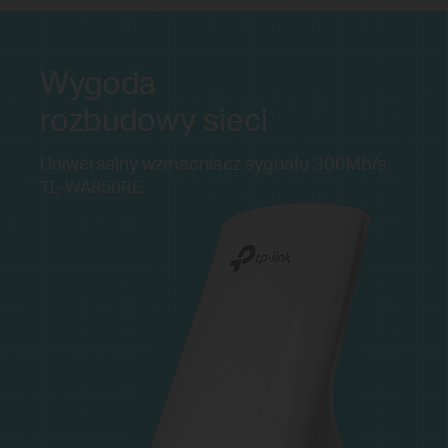
Wygoda
rozbudowy sieci
Uniwersalny wzmacniacz sygnału
300Mb/s
TL-WA850RE