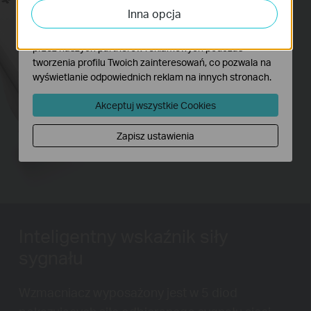
Inna opcja
dostosowanie wyświetlanych treści.
Marketing - Te pliki Cookies mogą być wykorzystywane
przez naszych partnerów reklamowych podczas
300
tworzenia profilu Twoich zainteresowań, co pozwala na
Mb/s
wyświetlanie odpowiednich reklam na innych stronach.
Laptop
Tablet
Smartfon
Akceptuj wszystkie Cookies
Smart TV
Konsole do
PC
gier
Zapisz ustawienia
Inteligentny wskaźnik siły
sygnału
Wzmacniacz wyposażony jest w 5 diod