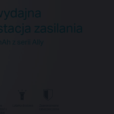
wydajna
tacja zasilania
h z serii Ally
ne
Latarka diodowa
Zaawansowane
zeń i
zabezpieczenia
bkie