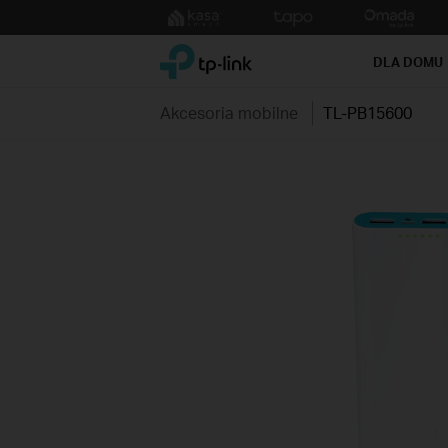
Click
to
TP-Link, Reliably Smart
skip
DLA DOMU
the
navigation
Akcesoria mobilne
TL-PB15600
bar