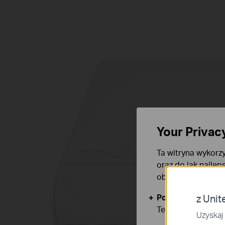
Your Privac
Ta witryna wykorzy
oraz do jak najlep
obsługę plików co
Podstawowe Cook
z Unit
Te pliki cookies 
Uzyskaj 