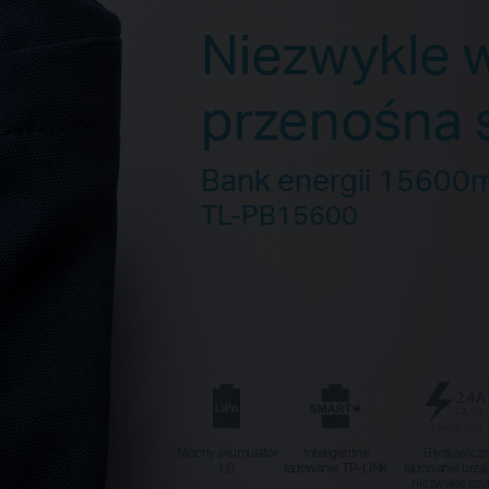
Niezwykle 
przenośna s
Bank energii 15600mA
TL-PB15600
Mocny akumulator
Inteligentne
Błyskawicz
LG
ładowanie TP-LINK
ładowanie urząd
niezwykle szy