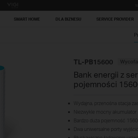
W
SMART HOME
DLA BIZNESU
SERVICE PROVIDER
P
TL-PB15600
Wycofa
Bank energii z seri
pojemności 156
Wydajna, przenośna stacja zas
Niezwykle mocny akumulator
Bardzo duża pojemność 156
Dwa uniwersalne porty wyjśc
Błyskawiczne ładowanie urząd