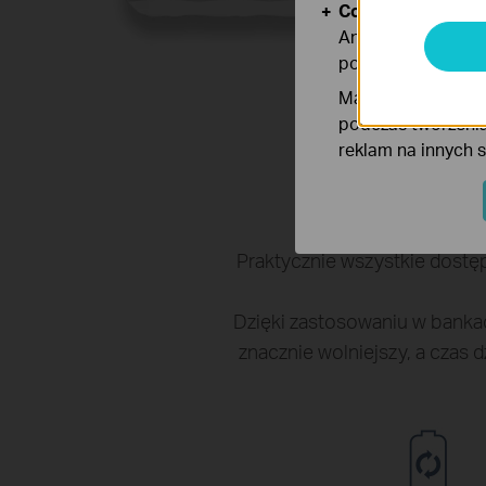
Cookies dotyczące
Analiza - Te pliki
poprawę i dostoso
Marketing - Te pl
podczas tworzenia
reklam na innych 
Praktycznie wszystkie dostę
Dzięki zastosowaniu w bankac
znacznie wolniejszy, a czas