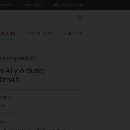
sparcie
Gdzie kupić
Polska / Polski
Search
rzegląd
Specyfikacja
Wsparcie
ne ze sprzedaży
i Ally o dużej
00mAh
ilania
 LG
00mAh*
iowe
zeń i niezwykle szybkie ponowne