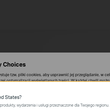
y Choices
stuje tzw. pliki cookies, aby usprawnić jej przeglądanie, w ce
szej optymalizacji wyświetlanych treści. W każdej chwili moż
okies. Więcej informacji na ten temat dostępnych jest w
Poli
ies
ed States?
niezbędne są do poprawnego działania witryny i nie moga zost
produkty, wydarzenia i usługi przeznaczone dla Twojego regionu.