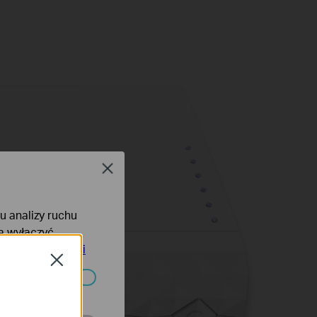
Close
lu analizy ruchu
na wyłączyć
tyce prywatności
Close
ać wyłączone.