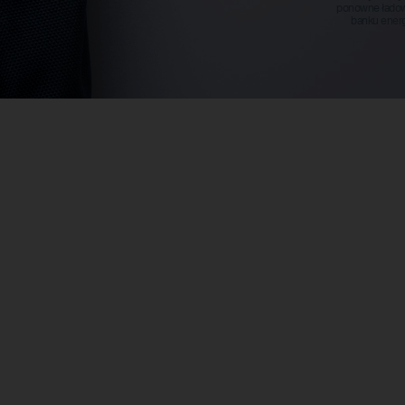
ponowne łado
banku energ