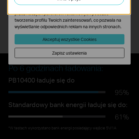
Marketing - Te pliki Cookies mogą być wykorzystywane
przez naszych partnerów reklamowych podczas
tworzenia profilu Twoich zainteresowań, co pozwala na
wyświetlanie odpowiednich reklam na innych stronach.
Akceptuj wszystkie Cookies
Zapisz ustawienia
Po 6 godzinach ładowania:
PB10400 ładuje się do
95%
Standardowy bank energii ładuje się do:
61%
*W testach wykorzystano bank energii posiadający wejście 5V/1A