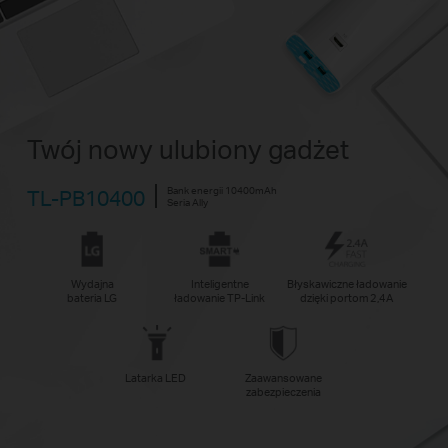
Twój nowy ulubiony gadżet
Bank energii 10400mAh
TL-PB10400
Seria Ally
Wydajna
Inteligentne
Błyskawiczne ładowanie
bateria LG
ładowanie TP-Link
dzięki portom 2,4A
Latarka LED
Zaawansowane
zabezpieczenia