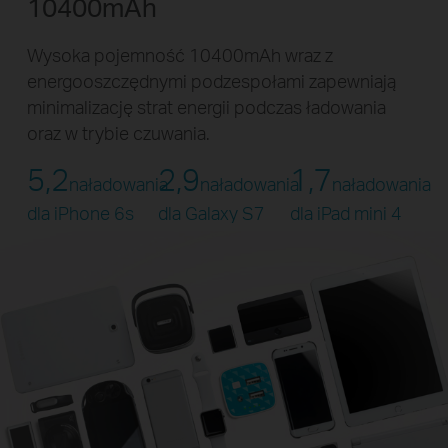
10400mAh
Wysoka pojemność 10400mAh wraz z
energooszczędnymi podzespołami zapewniają
minimalizację strat energii podczas ładowania
oraz w trybie czuwania.
5,2
2,9
1,7
naładowania
naładowania
naładowania
dla iPhone 6s
dla Galaxy S7
dla iPad mini 4