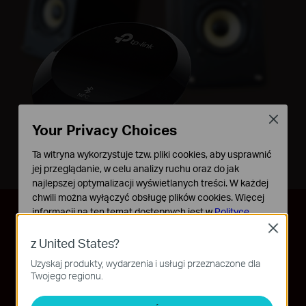
Close
Your Privacy Choices
Ta witryna wykorzystuje tzw. pliki cookies, aby usprawnić
jej przeglądanie, w celu analizy ruchu oraz do jak
najlepszej optymalizacji wyświetlanych treści. W każdej
chwili można wyłączyć obsługę plików cookies. Więcej
informacji na ten temat dostępnych jest w
Polityce
Parowanie NFC
prywatności
Close
z United States?
Podstawowe Cookies
Uzyskaj produkty, wydarzenia i usługi przeznaczone dla
Te pliki cookies niezbędne są do poprawnego działania
Twojego regionu.
witryny i nie moga zostać wyłączone.
Cookies dotyczące analizy i marketingu