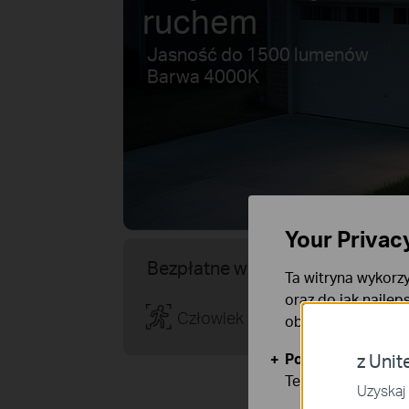
ruchem
Jasność do 1500 lumenów
Barwa 4000K
Your Privac
Bezpłatne wykrywanie AI
Ta witryna wykorzy
oraz do jak najlep
Człowiek
Zwierzę
obsługę plików co
Podstawowe Cook
z Unit
Te pliki cookies 
Uzyskaj 