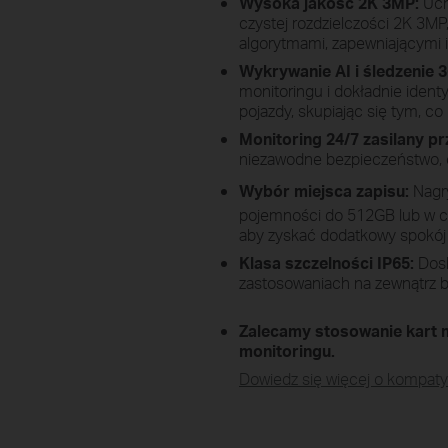
Wysoka jakość 2K 3MP:
Uch
czystej rozdzielczości 2K 3
algorytmami, zapewniającymi i
Wykrywanie AI i śledzenie 
monitoringu i dokładnie identyf
pojazdy, skupiając się tym, c
Monitoring 24/7 zasilany 
niezawodne bezpieczeństwo, c
Wybór miejsca zapisu:
Nagry
pojemności do 512GB lub w ch
aby zyskać dodatkowy spokój
Klasa szczelności IP65:
Dosk
zastosowaniach na zewnątrz 
Zalecamy stosowanie kart
monitoringu.
Dowiedz się więcej o kompaty