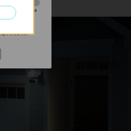
onie, co umożliwia
rów reklamowych
 odpowiednich