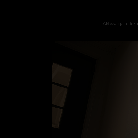
 przy tym sąsiadom.
Aktywacja reflek
Reflektor z regulacją jasnoś