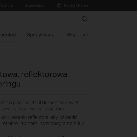
sparcie
Gdzie kupić
Polska / Polski
Search
rzegląd
Specyfikacja
Wsparcie
towa, reflektorowa
oringu
ktor o jasności 1500 lumenów oświetli
e przeszkadzać Twoim sąsiadom
ąt i jasność reflektora, aby oświetlić
j reflektor ruchem, harmonogramem lub