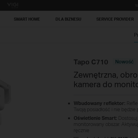
W
SMART HOME
DLA BIZNESU
SERVICE PROVIDER
P
Tapo C710
Nowość
Zewnętrzna, obro
kamera do monit
Wbudowany reflektor:
Refle
Twoją posiadłość i nie będzi
Oświetlenie Smart:
Dostosuj k
monitorowany obszar. Aktywu
ręcznie