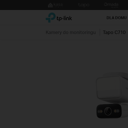
Click
to
TP-Link, Reliably Smart
skip
DLA DOMU
the
navigation
Kamery do monitoringu
Tapo C710
bar