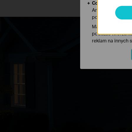
Cookies dotyczące
Analiza - Te pliki
poprawę i dostoso
Marketing - Te pl
podczas tworzenia
reklam na innych 