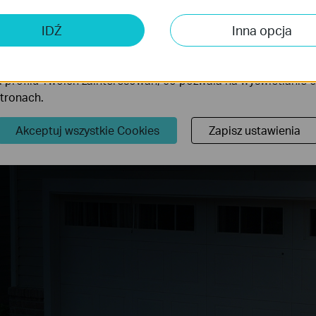
 analizy i marketingu
 Cookies są wykorzystywane w celu analizy ruchu na naszej str
IDŹ
Inna opcja
wanie wyświetlanych treści.
iki Cookies mogą być wykorzystywane przez naszych partne
 profilu Twoich zainteresowań, co pozwala na wyświetlanie
stronach.
Akceptuj wszystkie Cookies
Zapisz ustawienia