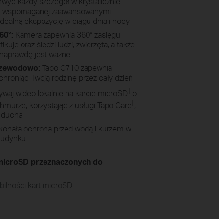
wyć każdy szczegół w krystalicznie
MP, wspomaganej zaawansowanymi
dealną ekspozycję w ciągu dnia i nocy
360°:
Kamera zapewnia 360° zasięgu
ikuje oraz śledzi ludzi, zwierzęta, a także
o naprawdę jest ważne
przewodowo:
Tapo C710 zapewnia
hroniąc Twoją rodzinę przez cały dzień
†
waj wideo lokalnie na karcie microSD
o
‡
murze, korzystając z usługi Tapo Care
,
 ducha
onała ochrona przed wodą i kurzem w
budynku
 microSD przeznaczonych do
bilności kart microSD