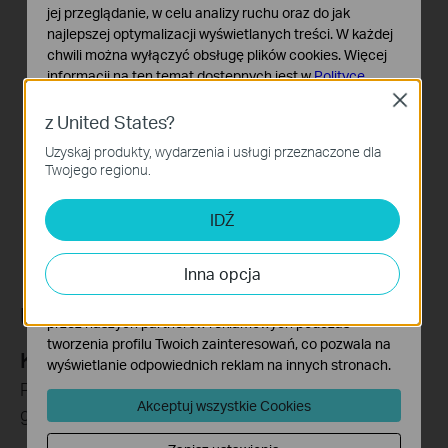
jej przeglądanie, w celu analizy ruchu oraz do jak
najlepszej optymalizacji wyświetlanych treści. W każdej
chwili można wyłączyć obsługę plików cookies. Więcej
informacji na ten temat dostępnych jest w
Polityce
prywatności
Close
z United States?
Podstawowe Cookies
Uzyskaj produkty, wydarzenia i usługi przeznaczone dla
Te pliki cookies niezbędne są do poprawnego działania
Twojego regionu.
witryny i nie moga zostać wyłączone.
Cookies dotyczące analizy i marketingu
IDŹ
Analiza - Te pliki Cookies są wykorzystywane w celu
analizy ruchu na naszej stronie, co umożliwia poprawę i
Inna opcja
dostosowanie wyświetlanych treści.
Marketing - Te pliki Cookies mogą być wykorzystywane
Udostępnianie Tapo
przez naszych partnerów reklamowych podczas
tworzenia profilu Twoich zainteresowań, co pozwala na
Klipy wideo
wyświetlanie odpowiednich reklam na innych stronach.
Pokaż ciekawe nagrania swojej rodzinie lub
Akceptuj wszystkie Cookies
gościom.