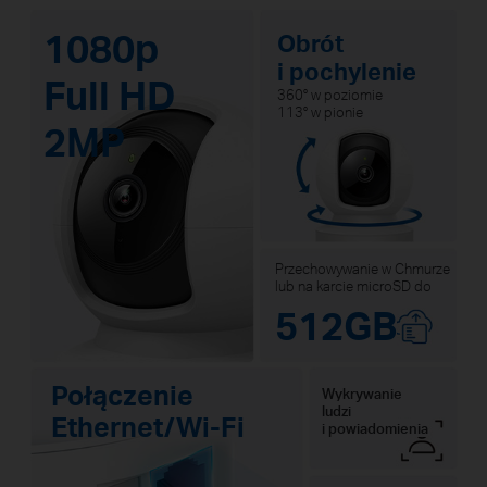
1080p
Obrót
i pochylenie
Full HD
360° w poziomie
113° w pionie
2MP
Przechowywanie w Chmurze
lub na karcie microSD do
512GB
Połączenie
Wykrywanie
ludzi
Ethernet/Wi-Fi
i powiadomienia