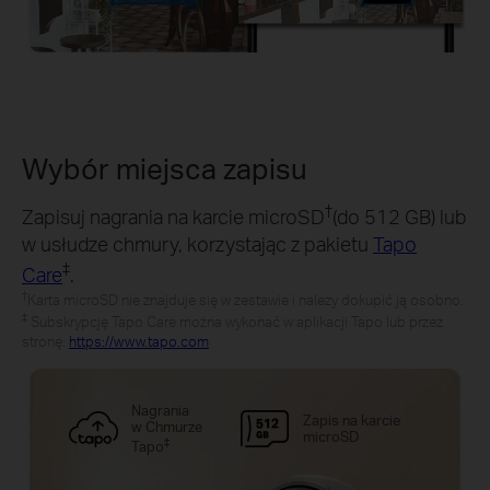
Wybór miejsca zapisu
†
Zapisuj nagrania na karcie microSD
(do 512 GB) lub
w usłudze chmury, korzystając z pakietu
Tapo
‡
Care
.
†
Karta microSD nie znajduje się w zestawie i należy dokupić ją osobno.
‡
Subskrypcję Tapo Care można wykonać w aplikacji Tapo lub przez
stronę:
https://www.tapo.com
Nagrania
Zapis na karcie
w Chmurze
microSD
‡
Tapo