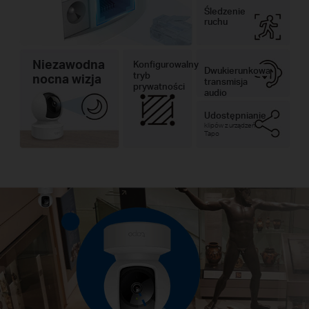
Śledzenie
ruchu
Niezawodna
Konfigurowalny
Dwukierunkowa
tryb
nocna wizja
transmisja
prywatności
audio
Udostępnianie
klipów z urządzeń
Tapo