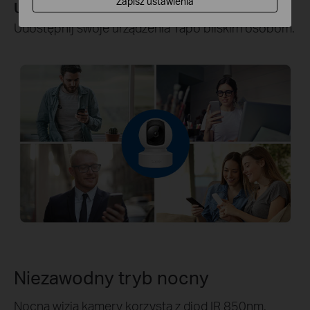
Zapisz ustawienia
Urządzenia Tapo
Udostępnij swoje urządzenia Tapo bliskim osobom.
Niezawodny tryb nocny
Nocna wizja kamery korzysta z diod IR 850nm,