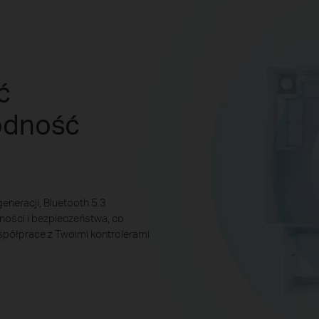
ć
odność
neracji, Bluetooth 5.3
ości i bezpieczeństwa, co
spółprace z Twoimi kontrolerami