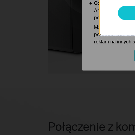
Cookies dotyczące
Analiza - Te pliki
poprawę i dostoso
Marketing - Te pl
podczas tworzenia
reklam na innych 
Połączenie z k