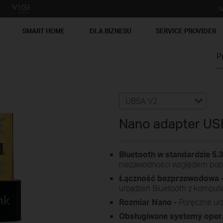
W
SMART HOME
DLA BIZNESU
SERVICE PROVIDER
P
UB5A V2
Nano adapter USB
Bluetooth w standardzie 5.3
niezawodności względem popr
Łączność bezprzewodowa 
urządzeń Bluetooth z komput
Rozmiar Nano -
Poręczne urz
Obsługiwane systemy oper