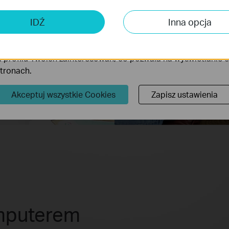
 analizy i marketingu
 Cookies są wykorzystywane w celu analizy ruchu na naszej str
IDŹ
Inna opcja
wanie wyświetlanych treści.
iki Cookies mogą być wykorzystywane przez naszych partne
 profilu Twoich zainteresowań, co pozwala na wyświetlanie
stronach.
Akceptuj wszystkie Cookies
Zapisz ustawienia
omputerem