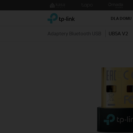
Click
to
TP-Link, Reliably Smart
skip
DLA DOMU
the
navigation
Adaptery Bluetooth USB
UB5A V2
bar