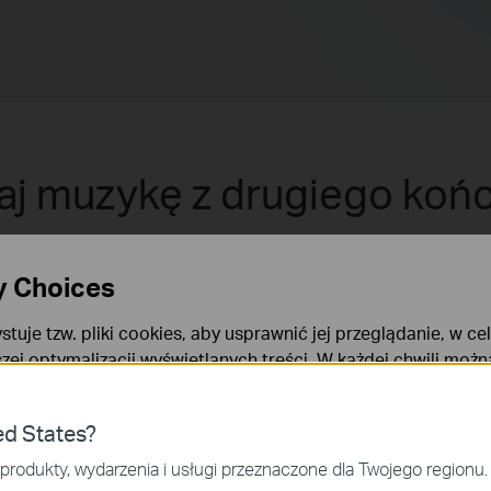
j muzykę z drugiego koń
5A oferuje większy zasięg transmisji między urządzeniami takimi jak
ę bezstratną jakością dźwięku przez zestaw Bluetooth, bez konieczno
y Choices
 musisz się już martwić o dystans wpływający na Twoje słuchanie muz
stuje tzw. pliki cookies, aby usprawnić jej przeglądanie, w ce
szej optymalizacji wyświetlanych treści. W każdej chwili moż
okies. Więcej informacji na ten temat dostępnych jest w
Poli
ies
ed States?
niezbędne są do poprawnego działania witryny i nie moga zost
produkty, wydarzenia i usługi przeznaczone dla Twojego regionu.