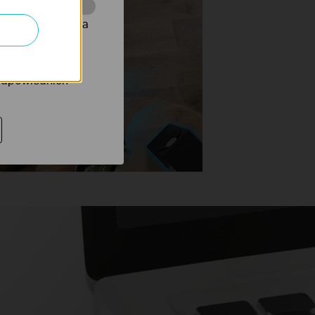
onie, co umożliwia
rów reklamowych
 odpowiednich