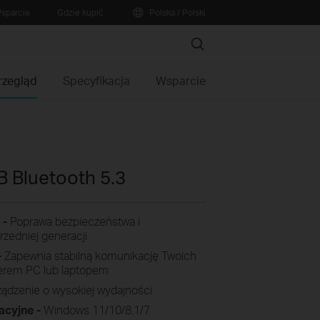
sparcie
Gdzie kupić
Polska / Polski
Search
rzegląd
Specyfikacja
Wsparcie
 Bluetooth 5.3
 -
Poprawa bezpieczeństwa i
zedniej generacji
-
Zapewnia stabilną komunikację Twoich
erem PC lub laptopem
ądzenie o wysokiej wydajności
acyjne -
Windows 11/10/8.1/7