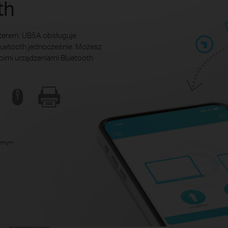
th
uterem. UB5A obsługuje
luetooth jednocześnie. Możesz
woimi urządzeniami Bluetooth
iennym