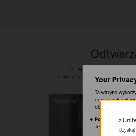
Odtwarza
Dzięki ulepszeniom Bluetooth, UB
Większy zasięg pozwala na cieszenie si
Your Privac
Nie
Ta witryna wykorzy
oraz do jak najlep
Sypialnia
obsługę plików co
Podstawowe Cook
z Unit
Te pliki cookies 
Uzyskaj 