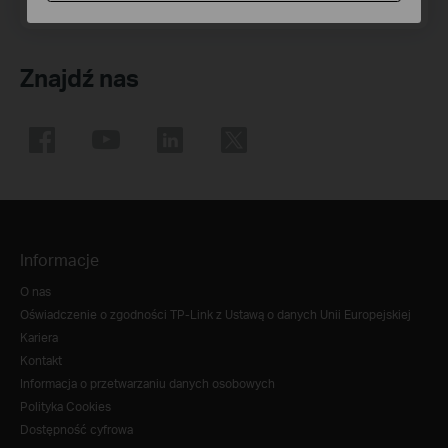
Zapisz się
Znajdź nas
Informacje
O nas
Oświadczenie o zgodności TP-Link z Ustawą o danych Unii Europejskiej
Kariera
Kontakt
Informacja o przetwarzaniu danych osobowych
Polityka Cookies
Dostępność cyfrowa