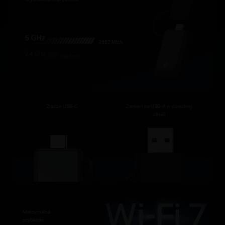
2882 Mb/s
688 Mb/s
Złącze USB-C
Zamień na USB-A w dowolnej
chwili
Maksymalna
szybkość