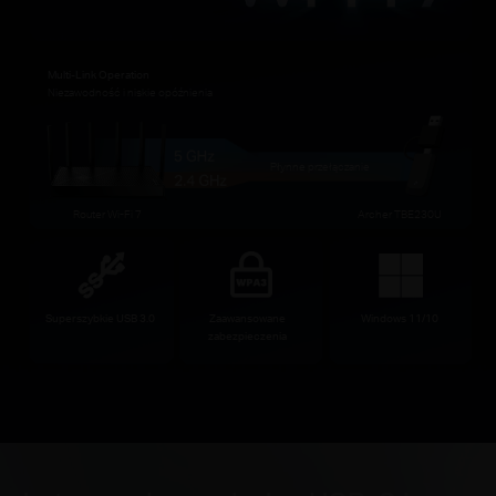
Multi-Link Operation
Niezawodność i niskie opóźnienia
Płynne przełączanie
Router Wi-Fi 7
Archer TBE230U
Superszybkie USB 3.0
Zaawansowane
Windows 11/10
zabezpieczenia