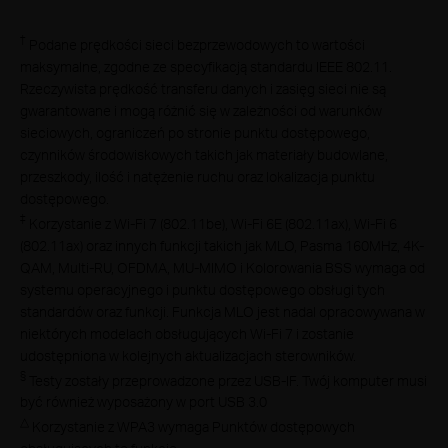
†
Podane prędkości sieci bezprzewodowych to wartości
maksymalne, zgodne ze specyfikacją standardu IEEE 802.11.
Rzeczywista prędkość transferu danych i zasięg sieci nie są
gwarantowane i mogą różnić się w zależności od warunków
sieciowych, ograniczeń po stronie punktu dostępowego,
czynników środowiskowych takich jak materiały budowlane,
przeszkody, ilość i natężenie ruchu oraz lokalizacja punktu
dostępowego.
‡
Korzystanie z Wi-Fi 7 (802.11be), Wi-Fi 6E (802.11ax), Wi-Fi 6
(802.11ax) oraz innych funkcji takich jak MLO, Pasma 160MHz, 4K-
QAM, Multi-RU, OFDMA, MU-MIMO i Kolorowania BSS wymaga od
systemu operacyjnego i punktu dostępowego obsługi tych
standardów oraz funkcji. Funkcja MLO jest nadal opracowywana w
niektórych modelach obsługujących Wi-Fi 7 i zostanie
udostępniona w kolejnych aktualizacjach sterowników.
§
Testy zostały przeprowadzone przez USB-IF. Twój komputer musi
być również wyposażony w port USB 3.0
△
Korzystanie z WPA3 wymaga Punktów dostępowych