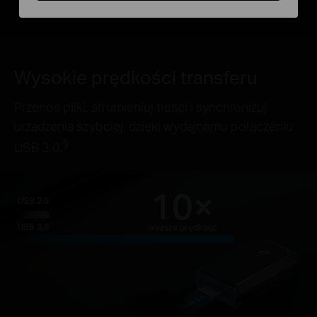
Wysokie prędkości transferu
Przenoś pliki, strumieniuj treści i synchronizuj
urządzenia szybciej, dzięki wydajnemu połączeniu
§
USB 3.0.
10×
USB 2.0
USB 3.0
wyższa prędkość