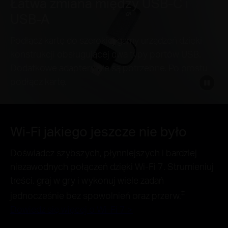
Łatwa zmiana między USB-C i
USB-A
Podłącz kartę do szerokiej gamy urządzeń dzięki
konstrukcji obsługującej dwa typy portów USB.
Dodatkowe adaptery nie są potrzebne. Po prostu
click
podłącz kartę.
to
pause
video
Wi-Fi jakiego jeszcze nie było
Doświadcz szybszych, płynniejszych i bardziej
niezawodnych połączeń dzięki Wi-Fi 7. Strumieniuj
treści, graj w gry i wykonuj wiele zadań
‡
jednocześnie bez spowolnień oraz przerw.​
Dowiedz się więcej o Wi-Fi 7 >