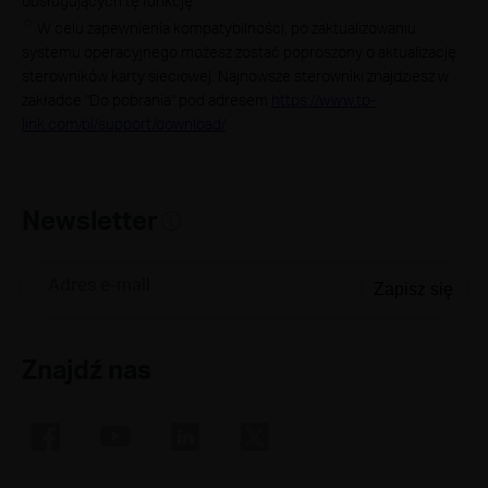
obsługujących tę funkcję.
☆
W celu zapewnienia kompatybilności, po zaktualizowaniu
systemu operacyjnego możesz zostać poproszony o aktualizację
sterowników karty sieciowej. Najnowsze sterowniki znajdziesz w
zakładce "Do pobrania" pod adresem
https://www.tp-
link.com/pl/support/download/
Newsletter
Adres e-mail
Zapisz się
Znajdź nas