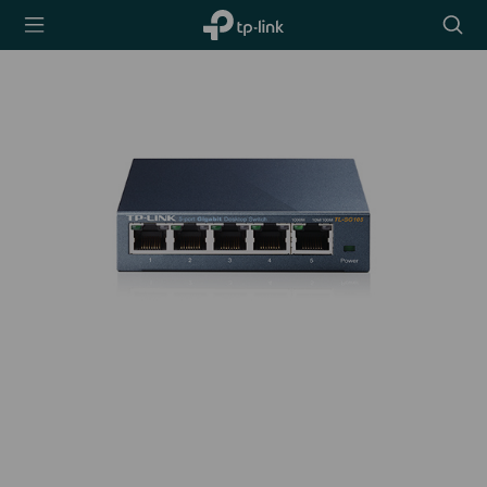
TP-Link,
Searc
Reliably
icon
Smart