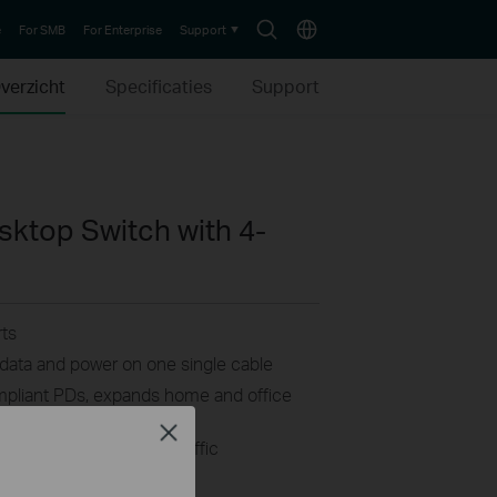
Search
Choose
e
For SMB
For Enterprise
Support
icon
location
verzicht
Specificaties
Support
sktop Switch with 4-
ts
s data and power on one single cable
mpliant PDs, expands home and office
Close
h latency-sensitive traffic
4W for each PoE port