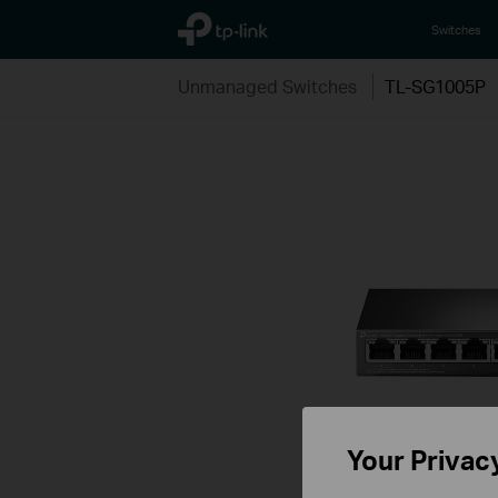
TP-Link, Reliably Smart
Switches
Unmanaged Switches
TL-SG1005P
Your Privac