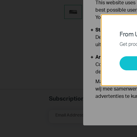
This website uses 
best possible user
You can find more
Standaard Cooki
From U
Deze cookies zijn
Get prod
uitgeschakeld.
Analyse en Marke
Cookies voor anal
de functionaliteit
Marketing cookies
wij mee samenwerk
advertenties te k
Subscription
Email Address