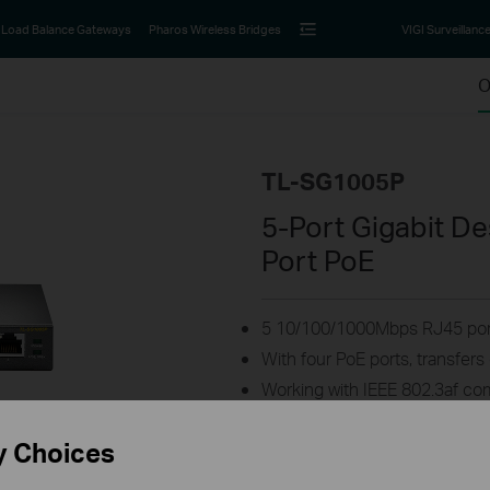
Load Balance Gateways
Pharos Wireless Bridges
VIGI Surveillanc
O
TL-SG1005P
5-Port Gigabit De
Port PoE
5 10/100/1000Mbps RJ45 por
With four PoE ports, transfer
Working with IEEE 802.3af co
network
802.1p/DSCP QoS enable smoot
y Choices
Supports PoE Power up to 15.