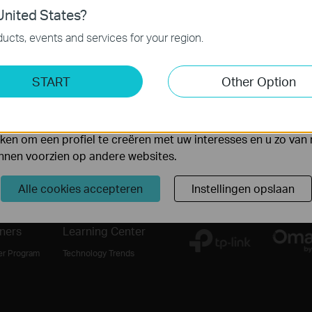
es
nited States?
 noodzakelijk voor de werking van de website en kunnen niet
ucts, events and services for your region.
ting Cookies
START
Other Option
yse geven ons de mogelijkheid uw activiteiten op onze websi
Volg Ons
 van de website aan te passen en te verbeteren.
 kunnen op onze website worden geplaatst door externe ad
en om een profiel te creëren met uw interesses en u zo van 
Meld je aan
unnen voorzien op andere websites.
Alle cookies accepteren
Instellingen opslaan
ners
Learning Center
er Program
Technology Trends