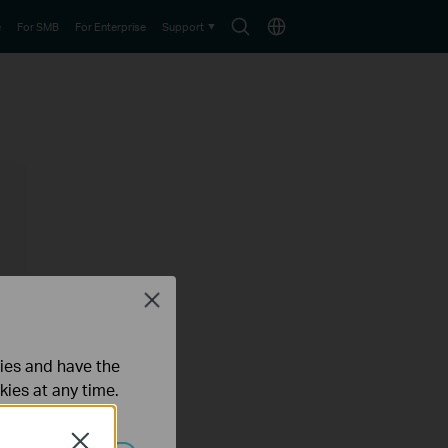
Search
Choose
e
For SMB
For Enterprise
Support
icon
location
Close
ties and have the
kies at any time.
Close