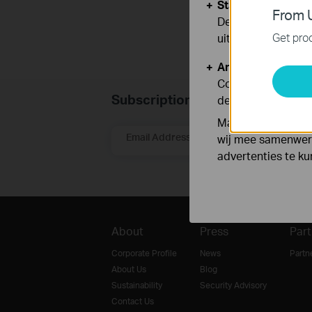
Standaard Cooki
From U
Deze cookies zijn
Get prod
uitgeschakeld.
Analyse en Marke
Cookies voor anal
Subscription
de functionaliteit
Marketing cookies
Email Address
wij mee samenwerk
advertenties te k
About
Press
Part
Corporate Profile
News
Partn
About Us
Blog
Sustainability
Security Advisory
Contact Us