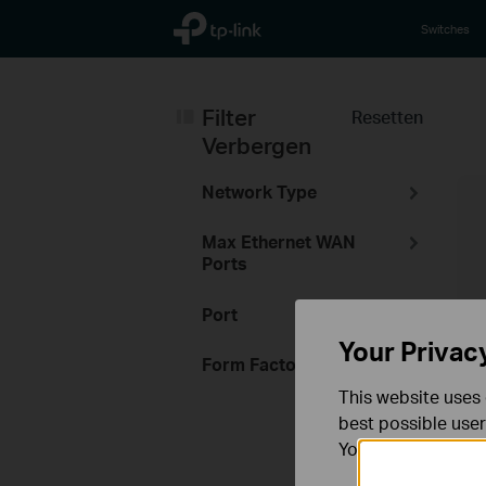
TP-Link, Reliably Smart
Switches
Filter
Resetten
Verbergen
Network Type
Max Ethernet WAN
Ports
Port
Your Privac
Form Factor
This website uses 
best possible user
You can find more
L