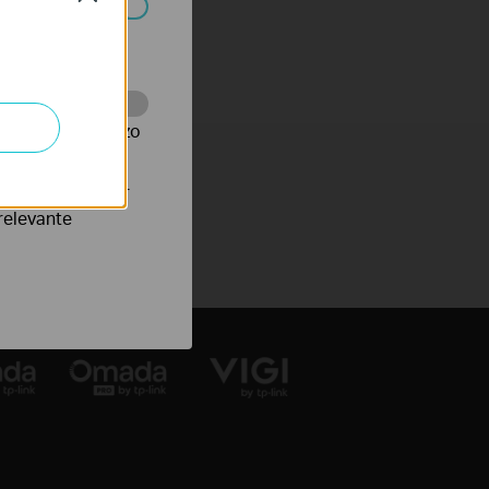
 worden
te te volgen en zo
verteerders waar
relevante