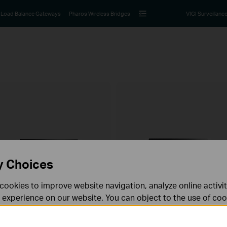
Load Balance Gateways
Pharos Wireless Bridges
VIGI Surveillanc
y Choices
cookies to improve website navigation, analyze online activi
 experience on our website. You can object to the use of coo
 information in our
privacy policy
.
Don’t show again
TL-R480T+
TL-R470T+
oad Balance Broadband Router
Load Balance Broadband Router