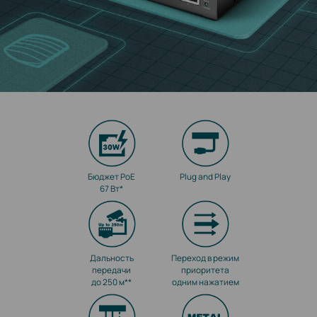
Бюджет PoE
Plug and Play
67 Вт
*
Дальность
Переход в режим
передачи
приоритета
до 250 м**
одним нажатием