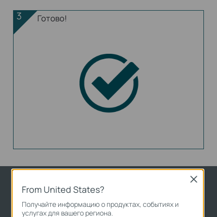
3
Готово!
Close
Расстояние передачи до 250 м
From United States?
идеально подойдёт для
Получайте информацию о продуктах, событиях и
услугах для вашего региона.