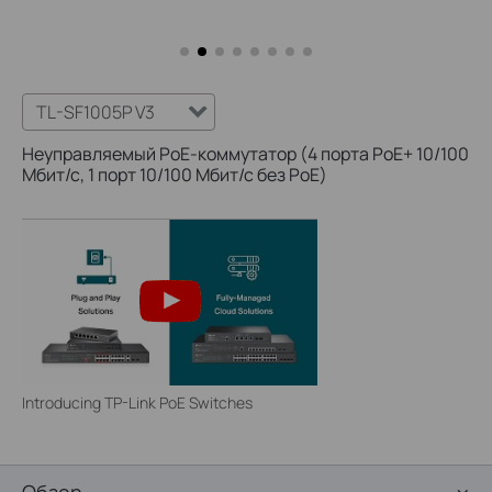
TL-SF1005P V3
Неуправляемый PoE-коммутатор (4 порта PoE+ 10/100
Мбит/с, 1 порт 10/100 Мбит/с без РоЕ)
Introducing TP-Link PoE Switches
Обзор