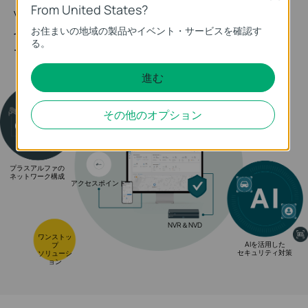
From United States?
VIGIデバイスとOmadaデバイスを自由に組み合わ
お住まいの地域の製品やイベント・サービスを確認す
せることで、利便性の高いソリューションを実現
る。
できます。
進む
その他のオプション
監視カメラ
ルーター＆スイッ
チ
プラスアルファの
ネットワーク構成
アクセスポイント
NVR＆NVD
ワンストッ
AIを活用した
プ
セキュリティ対策
ソリューシ
ョン