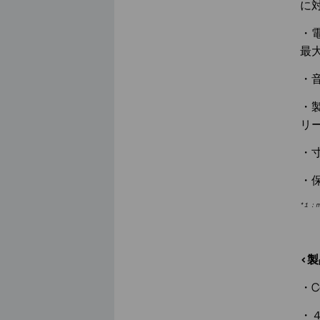
に
・電
最大
・
・
リ
・寸
・
*１：
<
・C
・