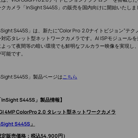
クカメラ「InSight S445S」の販売を国内向けに開始いたし
nSight S445S」は、新たに“Color Pro 2.0ナイトビジョ
外対応タレット型ネットワークカメラです。AI ISPモジュール
によって夜間等の暗い環境でも鮮明なフルカラー映像を実現し
が可能です。
nSight S445S」製品ページは
こちら
InSight S445S」製品情報】
IGI 4MP ColorPro 2.0 タレット型ネットワークカメラ
nSight S445S
」
想定販売価格：税込54
,900
円）