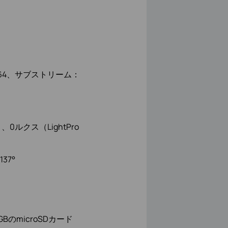
H.264、サブストリーム：
、0ルクス（LightPro
37°
のmicroSDカード