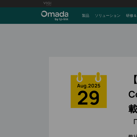
製品
ソリューション
研修＆
【
Aug.2025
29
C
「
弊社