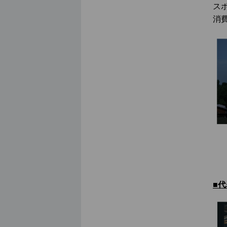
ス
消
■