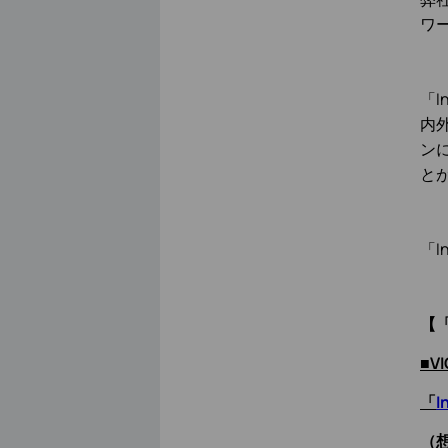
ワー
「I
内
ン
と
「I
【「
■V
「
I
（