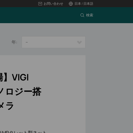
お問い合わせ
日本 / 日本語
検索
年:
--
VIGI
クノロジー搭
メラ
した4MPタレット型ネット