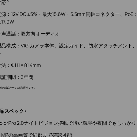
*1
対応
源：12V DC ±5%・最大15.6W・5.5mm同軸コネクター、PoE：
17.9W
音声通話：双方向オーディオ
製品構成：VIGIカメラ本体、設定ガイド、防水アタッチメント
ー
法：Φ111 × 81.4mm
保証期間：3年間
microSDカードは別売りです。
製品スペック>
olorPro 2.0ナイトビジョン搭載で暗い環境や夜間でもしっか
４MPの高画質で細部まで確認可能