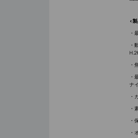
<製
・最
・動
H.2
・焦
・最
ナ
・カ
・
・
・オ