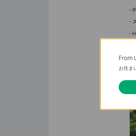
・I
・
・H
【「
From 
■C
お住ま
ス
で