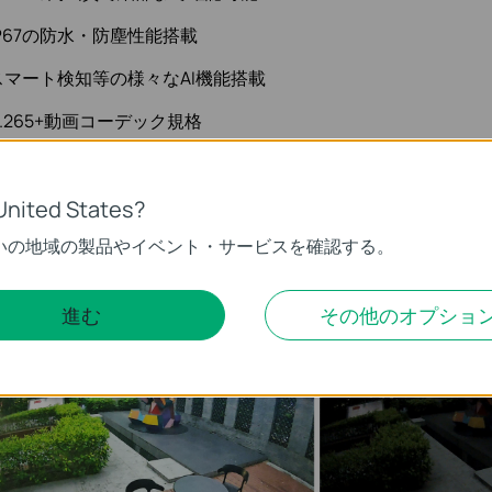
P67の防水・防塵性能搭載
スマート検知等の様々なAI機能搭載
.265+動画コーデック規格
InSight S445S」
の特徴】
United States?
olorPro 2.0ナイトビジョンテクノロジーで昼夜問わず明るく
いの地域の製品やイベント・サービスを確認する。
ポットライト等を使用することなく、暗い場所もまるで昼間の
進む
その他のオプショ
鮮明に映し出すことが可能です。