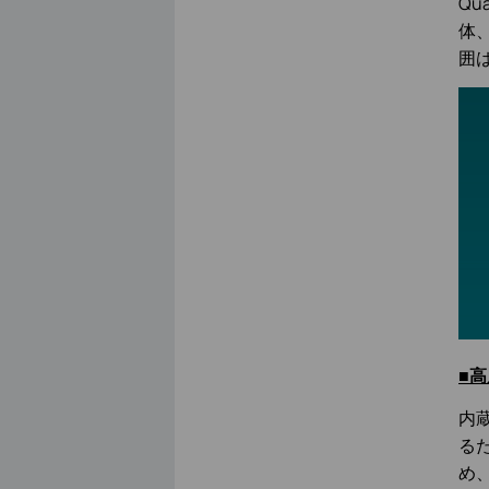
Qu
体
囲
■
内
る
め