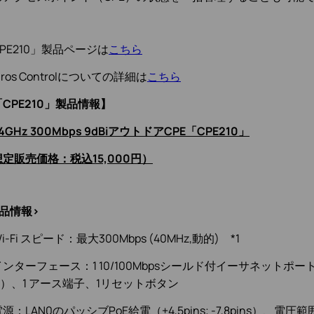
PE210」製品ページは
こちら
aros Controlについての詳細は
こちら
CPE210」製品情報】
.4GHz 300Mbps 9dBiアウトドアCPE「CPE210」
定販売価格：税込15,000
円）
品情報>
i-Fi スピード：最大300Mbps (40MHz,動的) *1
ンターフェース：1 10/100Mbpsシールド付イーサネットポー
E）、1 アース端子、1リセットボタン
源：LAN0のパッシブPoE給電（+4,5pins; -7,8pins）、電圧範囲