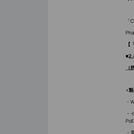
「C
Ph
【「
■
2
（想
<製
・W
・イ
Po
・電