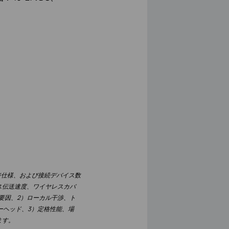
レッジ仕様、および接続デバイス数
ス伝送速度、ワイヤレスカバ
要因、2）ローカル干渉、ト
ーヘッド、3）定格性能、場
ます。