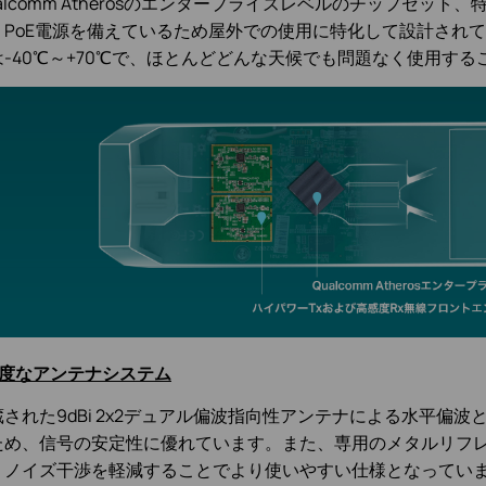
alcomm Atherosのエンタープライズレベルのチップセット
、PoE電源を備えているため屋外での使用に特化して設計され
は-40℃～+70℃で、ほとんどどんな天候でも問題なく使用する
高度なアンテナシステム
蔵された9dBi 2x2デュアル偏波指向性アンテナによる水平偏
ため、信号の安定性に優れています。また、専用のメタルリフ
、ノイズ干渉を軽減することでより使いやすい仕様となってい