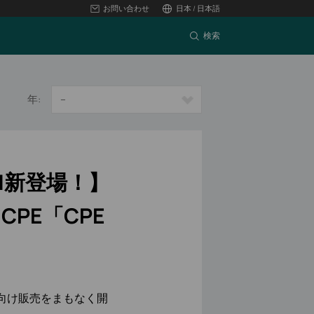
お問い合わせ
日本 / 日本語
検索
年:
--
AN新登場！】
アCPE「CPE
内向け販売をまもなく開