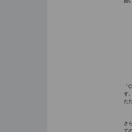
始
「C
す
た
さ
て