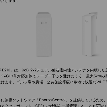
いたします。
PE210」は、9dBi 2x2デュアル偏波指向性アンテナを内蔵
。2.4GHz帯対応無線でレーダー干渉を受けにくく、最大5km
だけます。ゴルフ場や農場、公共施設等広い敷地で快適なWi-F
らに
無償ソフトウェア「Pharos Control」を提供しているた
のアクセスポイント（CPE）の状態を一括管理することも可能