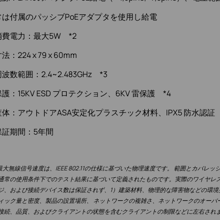
常は付属のパッシブPoEアダプタを使用し給電
消費電力：最大5W *2
法：224 x 79 x 60mm
波数範囲：2.4~2.483GHz *3
護：15KV ESD プロテクション、6KV 雷保護 *4
筐体：アウトドアASA安定化プラスチック材料、IPX5 防水認証
保証期間：5年間
最大無線信号速度は、IEEE 802.11の仕様に基づいた物理速度です。 範囲とカバ
通常の使用条件下でのテスト結果に基づいて定義されたものです。実際のワイヤレ
ジ、および接続デバイス数は保証されず、1）建築材料、物理的な障害物などの環境
ィック量と密度、製品の設置場所、 ネットワークの複雑さ、ネットワークのオーバ
接続、品質、およびクライアントの状態を含むクライアントの制限などに左右され