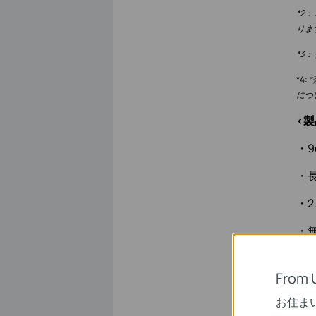
*2
りま
*3
*4:
につ
<
・9
・
・2
・無
・
From 
お住ま
【「