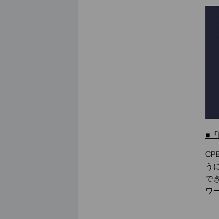
■「
C
うに
で
ワ