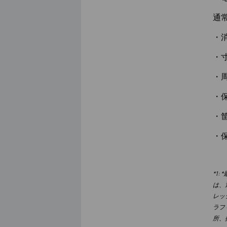
通
・
・寸
・周
・保
・
・
*1:
*
は、
レッ
ラフ
所、