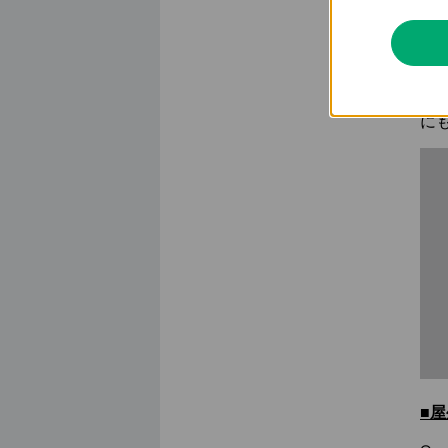
■
TP
D
に
■