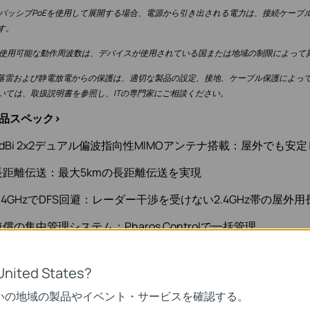
： パッシブPoEを使用して展開する場合、電源から引き出される電力は、接続ケーブ
す。
： 使用可能な動作周波数は、デバイスが使用されている国または地域の制限によって
*落雷および静電放電からの保護は、適切な製品の設定、接地、ケーブル保護によっ
いては、取扱説明書を参照し、ITの専門家にご相談ください。
製品スペック>
dBi 2x2デュアル偏波指向性MIMOアンテナ搭載：屋外でも安
長距離伝送：最大5kmの長距離伝送を実現
.4GHzでDFS回避：レーダー干渉を受けない2.4GHz帯の屋外用
償の集中管理システム：Pharos Controlで一括管理
IPX5の防水と６KVの雷保護：優れた耐候性で屋外でも安心
United States?
いの地域の製品やイベント・サービスを確認する。
CPE210」の特徴】