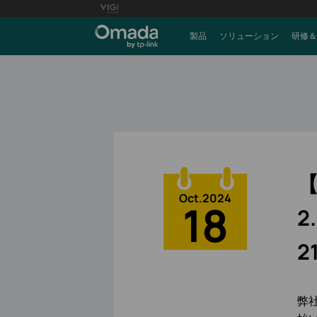
製品
ソリューション
研修＆
【
Oct.2024
18
2
2
弊