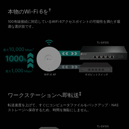
†
本物のWi-Fi 6を
10G有線接続に対応しているWiFi 6アクセスポイントの可能性を満たす最
適な選択肢です。
TL-SX105
10,000
†
最大
Mbps
1000
%
1,000
†
最大
Mbps
WiFi 6 AP
ギガビットスイッチ
‡
ワークステーションへ即転送
転送速度を上げて、すぐにコンピュータファイルをバックアップ・NAS
ストレージへ保存するため、時間を無駄にしません。
TL-SX105