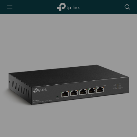
TP-Link,
Searc
Reliably
icon
Smart