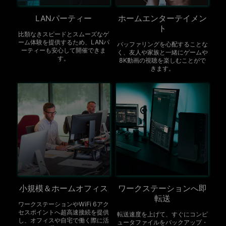
LANパーティー
ホームエンターテイメン
ト
比類なきスピードとスムーズなゲ
ーム体験を提供するため、LANパ
バッファリングを心配することな
ーティーも安心して開催できま
く、友人や家族と一緒にゲームや
す。
8K動画の視聴を楽しむことがで
きます。
小規模＆ホームオフィス
ワークステーションへ即
転送
ワークステーションやWiFi 6アク
セスポイントへ超高速接続を提供
転送速度を上げて、すぐにコンピ
し、オフィスや自宅で働く際に活
ュータファイルをバックアップ・