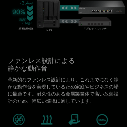
3.4
‡
≈
分
90%
短縮
‡
≈ 34分
2TB動画転送
ギガビットスイッチ
NAS
ファンレス設計による
静かな動作音
革新的なファンレス設計により、これまでになく静
かな動作音を実現しているため家庭やビジネスの場
に最適です。耐久性のある金属製筐体で高い放熱設
計のため、幅広い環境に適しています。