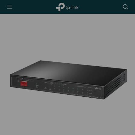
TP-Link,
Searc
Reliably
icon
Smart