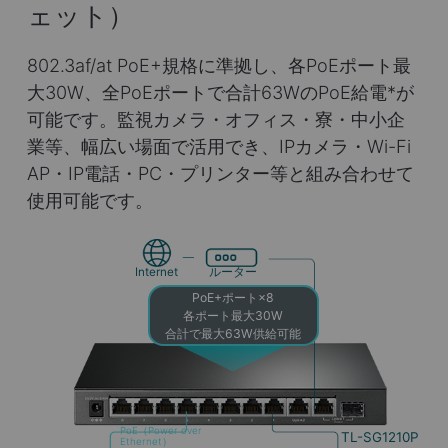
ェット）
802.3af/at PoE+規格に準拠し、各PoEポート最
大30W、全PoEポートで合計63WのPoE給電
*
が
可能です。監視カメラ・オフィス・寮・中小企
業等、幅広い場面で活用でき、IPカメラ・Wi-Fi
AP・IP電話・PC・プリンター等と組み合わせて
使用可能です。
Internet
ルーター
PoE+ポート×8
各ポート最大30W
合計で最大63W供給可能
PoE（Power over
TL-SG1210P
Ethernet）