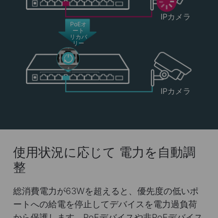
IPカメラ
PoEオ
ート
リカバ
リー
IPカメラ
使用状況に応じて
電力を自動調
整
総消費電力が63Wを超えると、優先度の低いポ
ートへの給電を停止してデバイスを電力過負荷
から保護します。PoEデバイスや非PoEデバイス