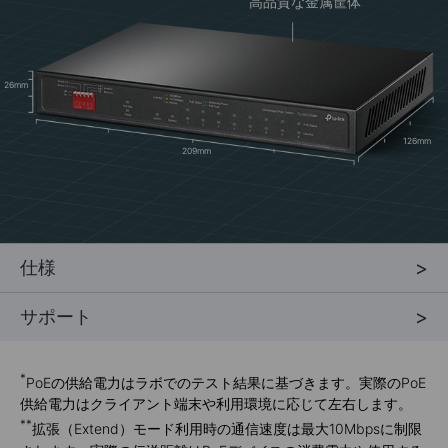
高品質な金属筐体
26mm
126mm
209mm
仕様
サポート
*
PoEの供給電力はラボでのテスト結果に基づきます。実際のPoE
供給電力はクライアント端末や利用環境に応じて左右します。
**
拡張（Extend）モード利用時の通信速度は最大10Mbpsに制限