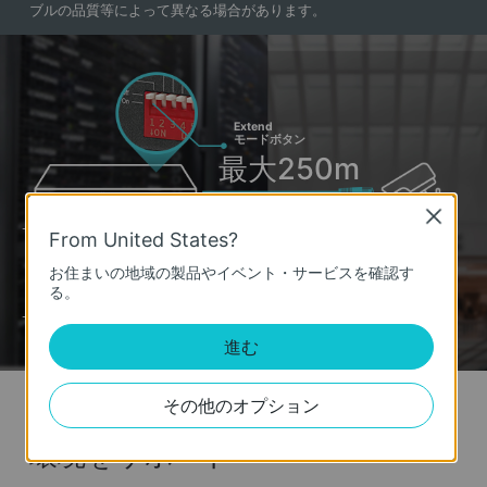
ブルの品質等によって異なる場合があります。
Extend
モードボタン
最大250m
延長時は各ポート最大10Mbps
Close
に制限
IPカメラ
TL-SG1210P（Extendモード有効時）
From United States?
100m
お住まいの地域の製品やイベント・サービスを確認す
る。
各ポート最大1000Mbps
TL-SG1210P（Extendモード無効時）
IPカメラ
進む
その他のオプション
スムーズで安全なネットワーク
環境をサポート