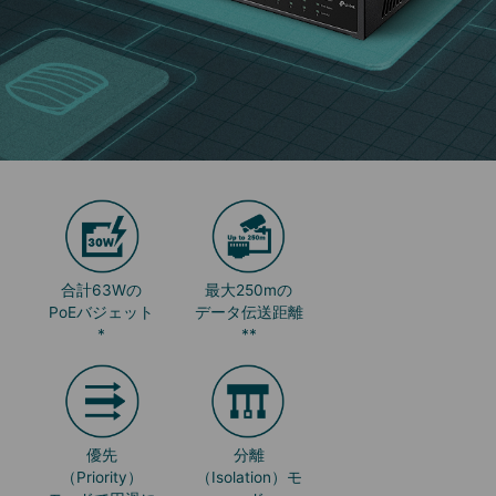
合計63Wの
最大250mの
PoEバジェット
データ伝送距離
*
**
優先
分離
（Priority）
（Isolation）モ