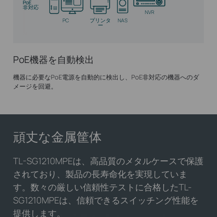
PoE
非対応
NVR
PC
プリンタ
NAS
ー
PoE機器を自動検出
機器に必要なPoE電源を自動的に検出し、PoE非対応の機器へのダ
メージを回避。
頑丈な金属筐体
TL-SG1210MPEは、高品質のメタルケースで保護
されており、製品の長寿命化を実現していま
す。数々の厳しい信頼性テストに合格したTL-
SG1210MPEは、信頼できるスイッチング性能を
提供します。