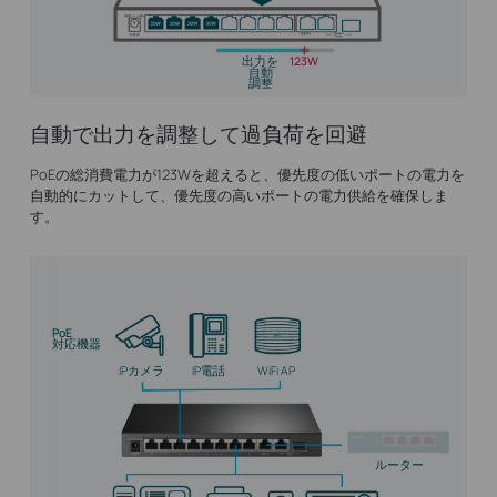
出力を
123W
自動
調整
自動で出力を調整して過負荷を回避
PoEの総消費電力が123Wを超えると、優先度の低いポートの電力を
自動的にカットして、優先度の高いポートの電力供給を確保しま
す。
PoE
対応機器
IPカメラ
IP電話
WiFi AP
ルーター