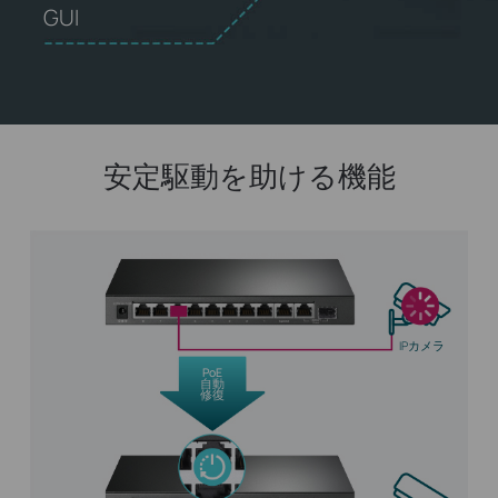
GUI
安定駆動を助ける機能
IPカメラ
PoE
自動
修復