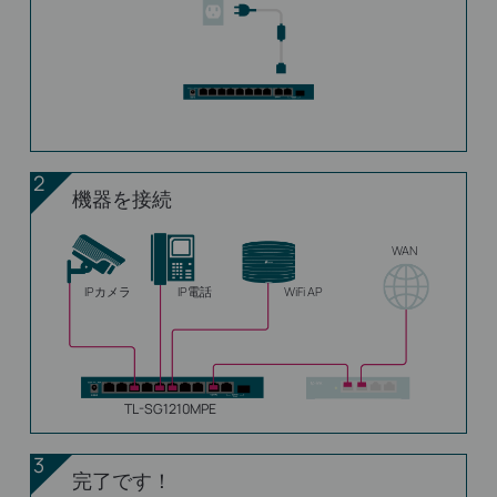
2
機器を接続
WAN
IPカメラ
IP電話
WiFi AP
TL-SG1210MPE
3
完了です！