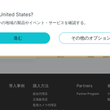
PE
CPE
United States?
いの地域の製品やイベント・サービスを確認する。
進む
その他のオプショ
ソーシャルメディア
登録
ス
導入事例
購入方法
Partners
総合代理店
Partner Program
正規販売店
監視カメラ代理店