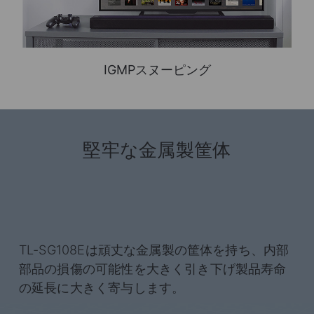
IGMPスヌーピング
堅牢な金属製筐体
TL-SG108Eは頑丈な金属製の筐体を持ち、内部
部品の損傷の可能性を大きく引き下げ製品寿命
の延長に大きく寄与します。