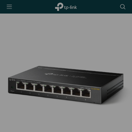
TP-Link,
Searc
Reliably
icon
Smart