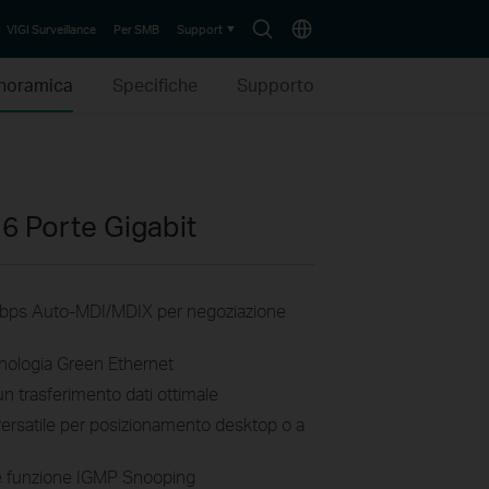
Search
Choose
VIGI Surveillance
Per SMB
Support
icon
location
noramica
Specifiche
Supporto
6 Porte Gigabit
bps Auto-MDI/MDIX per negoziazione
nologia Green Ethernet
un trasferimento dati ottimale
versatile per posizionamento desktop o a
 funzione IGMP Snooping