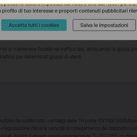
s possono essere impostati sul nostro sito dai nostri partner 
profilo di tuo interesse e proporti contenuti pubblicitari rileva
Accetta tutti i cookies
Salva le impostazioni
ico
 mantenere fluidità nel traffico dati, attribuendo la giusta priori
raffico per determinati gruppi di utenti.
sfruttare da subito tutti i vantaggi delle 16 porte 10/100/1000Mbp
-negoziazione rileva la velocità di collegamento dei dispositivi c
ottimali. Inoltre, il design senza ventola rende TL-SG116S un disp