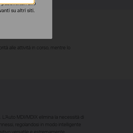
pubblicitari allo
nti su altri siti.
tà alle attività in corso, mentre lo
s. L'Auto MDI/MDIX elimina la necessità di
onnessi, regolandosi in modo intelligente
ositivo versatile e estremamente