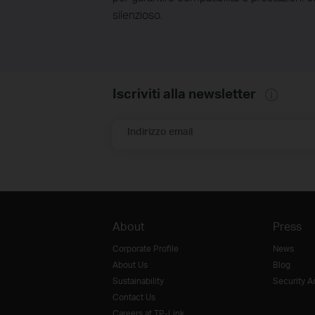
silenzioso.
Iscriviti alla newsletter
Indirizzo email
About
Press
Corporate Profile
News
About Us
Blog
Sustainability
Security A
Contact Us
Careers at TP-Link