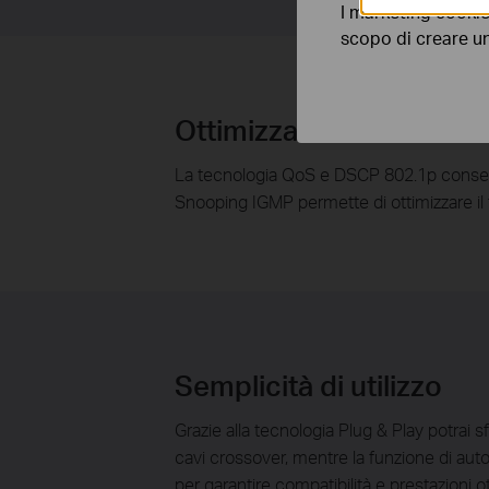
I marketing cookie
scopo di creare un 
Ottimizzazione del traff
La tecnologia QoS e DSCP 802.1p consente di
Snooping IGMP permette di ottimizzare il t
Semplicità di utilizzo
Grazie alla tecnologia Plug & Play potrai 
cavi crossover, mentre la funzione di auto
per garantire compatibilità e prestazioni 