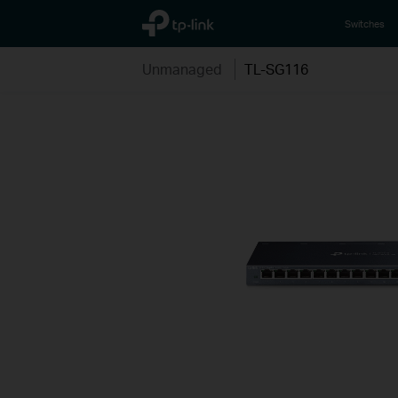
TP-Link, Reliably Smart
Switches
Unmanaged
TL-SG116