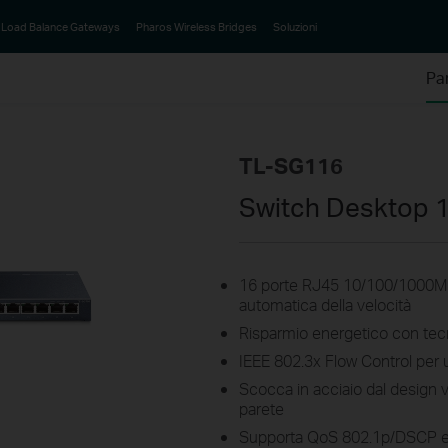
Load Balance Gateways
Pharos Wireless Bridges
Soluzioni
Pa
TL-SG116
Switch Desktop 1
16 porte RJ45 10/100/1000M
automatica della velocità
Risparmio energetico con tec
IEEE 802.3x Flow Control per 
Scocca in acciaio dal design 
parete
Supporta QoS 802.1p/DSCP e