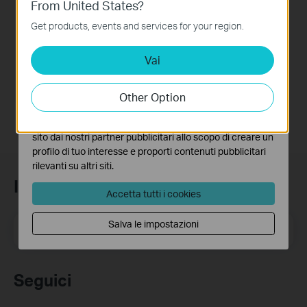
From United States?
Questi cookies sono necessari per il corretto
funzionamento del sito e non possono essere disattivati
Get products, events and services for your region.
nel tuo sistema.
Vai
Analytics e Marketing Cookies
Festa FS308G
I cookies analitici ci permettono di analizzare le tue
8-Port Gigabit Smart Switch
attività sul nostro sito allo scopo di migliorarne le
Other Option
funzionalità.
I marketing cookies possono essere impostati sul nostro
sito dai nostri partner pubblicitari allo scopo di creare un
profilo di tuo interesse e proporti contenuti pubblicitari
rilevanti su altri siti.
Iscriviti alla newsletter
Accetta tutti i cookies
Salva le impostazioni
Indirizzo email
Iscriviti
Seguici