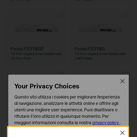
Festa FS318GP
Festa FS318G
18-Port Gigabit Smart Switch with
16-Port Gigabit Smart Switch with
16-Port PoE+
2 SFP Slots
Close
Your Privacy Choices
Questo sito utilizza i cookies per migliorare l'esperienza
di navigazione, analizzare le attività online e offrire agli
Festa FS310GP
Festa FS308GP
utenti una migliore user experience. Puoi disattivare o
10-Port Gigabit Smart Switch with
8-Port Gigabit Smart Switch with
rifiutare il loro utilizzo in qualunque momento. Per
8-Port PoE+
4-Port PoE+
maggiori informazioni consulta la nostra
privacy policy
.
Close
Basic Cookies