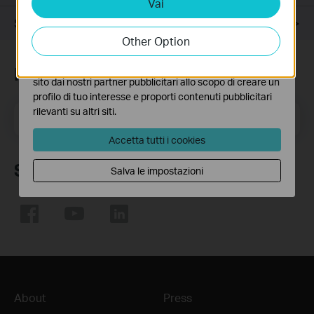
Vai
Analytics e Marketing Cookies
I cookies analitici ci permettono di analizzare le tue
Supporto
attività sul nostro sito allo scopo di migliorarne le
Other Option
funzionalità.
I marketing cookies possono essere impostati sul nostro
Iscriviti alla newsletter
sito dai nostri partner pubblicitari allo scopo di creare un
profilo di tuo interesse e proporti contenuti pubblicitari
rilevanti su altri siti.
Indirizzo email
Iscriviti
Accetta tutti i cookies
Seguici
Salva le impostazioni
About
Press