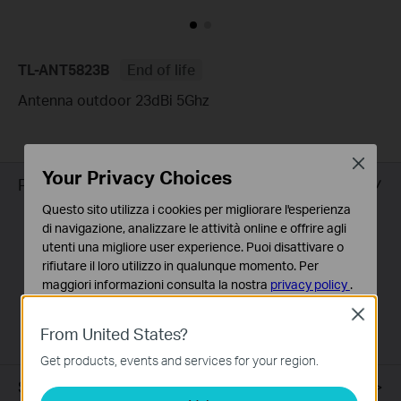
TL-ANT5823B
End of life
Antenna outdoor 23dBi 5Ghz
Close
Your Privacy Choices
Panoramica
Questo sito utilizza i cookies per migliorare l'esperienza
di navigazione, analizzare le attività online e offrire agli
Descrizione
utenti una migliore user experience. Puoi disattivare o
rifiutare il loro utilizzo in qualunque momento. Per
TL-ANT5823B è un'antenna direzionale per l'utilizzo
maggiori informazioni consulta la nostra
privacy policy
.
esterno che conferisce un guadagno di 23dBi in banda
Close
Basic Cookies
5 GHz.
From United States?
Questi cookies sono necessari per il corretto
funzionamento del sito e non possono essere disattivati
Get products, events and services for your region.
nel tuo sistema.
Specifiche