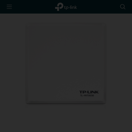
TP-Link,
Searc
Reliably
icon
Smart