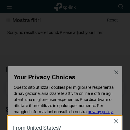
TP-Link,
Searc
Reliably
icon
Smart
Mostra filtri
Reset
Sorry, no results were found. Please adjust your filter.
Iscriviti alla newsletter
Close
Your Privacy Choices
Indirizzo email
Questo sito utilizza i cookies per migliorare l'esperienza
Iscriviti
di navigazione, analizzare le attività online e offrire agli
utenti una migliore user experience. Puoi disattivare o
rifiutare il loro utilizzo in qualunque momento. Per
Seguici
maggiori informazioni consulta la nostra
privacy policy
.
Close
Basic Cookies
From United States?
Questi cookies sono necessari per il corretto