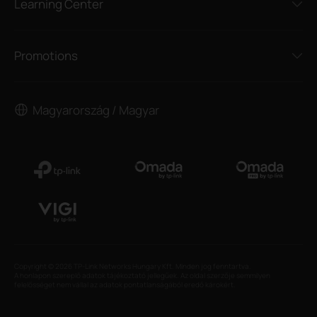
Learning Center
Promotions
Magyarország / Magyar
Copyright © 2026 TP-Link Networks Hungary Kft. Minden jog fenntartva.
A honlapon szereplő adatok tájékoztató jellegűek. Az oldal szerzője semmilyen
felelősséget nem vállal az adatok pontatlanságából eredő károkért.