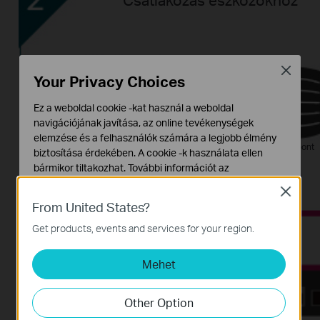
Close
Your Privacy Choices
Ez a weboldal cookie -kat használ a weboldal
navigációjának javítása, az online tevékenységek
elemzése és a felhasználók számára a legjobb élmény
IP-telefon hozzáférési
pont
biztosítása érdekében. A cookie -k használata ellen
bármikor tiltakozhat. További információt az
adatvédelmi irányelveinkben
talál.
Close
From United States?
Alap Cookie-k
Ezek a cookie -k a webhely működéséhez szükségesek,
Get products, events and services for your region.
és nem tilthatók le a rendszereiben.
Mehet
Marketing és Elemző Cookie-k
Az elemző cookie -k lehetővé teszik számunkra, hogy
elemezzük weboldalunkon végzett tevékenységeit, hogy
Other Option
javítsuk és módosítsuk webhelyünk működését.