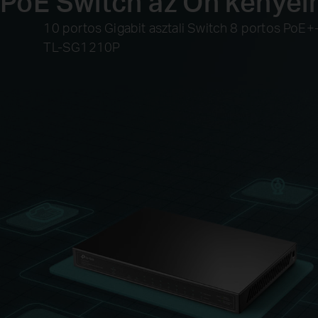
PoE Switch az Ön kényel
10 portos Gigabit asztali Switch 8 portos PoE+-
TL-SG1210P