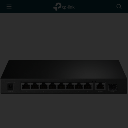
TP-Link,
Searc
Reliably
icon
Smart