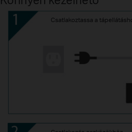
Csatlakoztassa a tápellátásh
Csatlakozás eszközökhöz