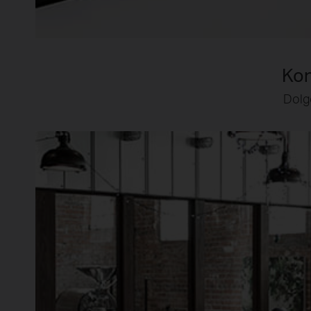
Kon
Dolg