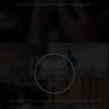
tiszták és késésmentesek maradjanak.
IGMP
Snooping
Forgalomoptimalizálás IPTV-
hez
Az IGMP Snooping optimalizálja a multimédiás
forgalom folyamatosságát, hogy jobb hálózati