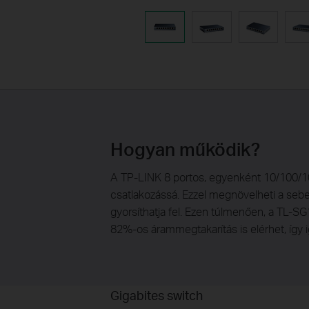
Hogyan működik?
A TP-LINK 8 portos, egyenként 10/100/100
csatlakozássá. Ezzel megnövelheti a sebe
gyorsíthatja fel. Ezen túlmenően, a TL-S
82%-os árammegtakarítás is elérhet, így 
Gigabites switch