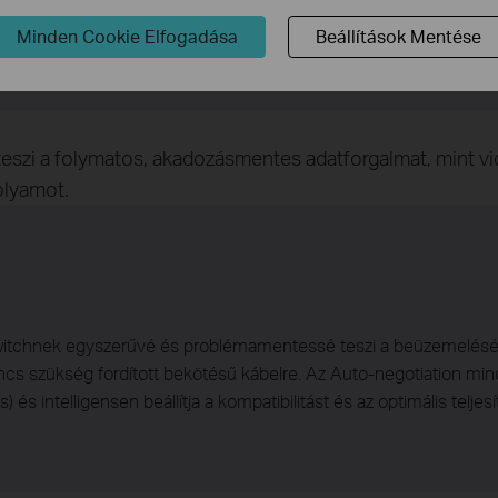
yiségű energiát használja a kábel a hosszától függetlenül.
Minden Cookie Elfogadása
Beállítások Mentése
szi a folymatos, akadozásmentes adatforgalmat, mint v
olyamot.
 switchnek egyszerűvé és problémamentessé teszi a beüzemelését
cs szükség fordított bekötésű kábelre. Az Auto-negotiation mind
s intelligensen beállítja a kompatibilitást és az optimális teljes