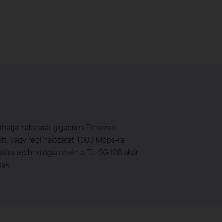
atja hálózatát gigabites Ethernet
tt, vagy régi hálózatát 1000 Mbps-ra
nálási technológia révén a TL-SG108 akár
nak.