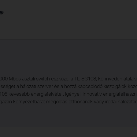
0 Mbps asztali switch eszköze, a TL-SG108, könnyedén átalakíth
sséget a hálózati szerver és a hozzá kapcsolódó kiszolgálok közö
G108 kevesebb energiafelvételt igényel. Innovatív energiafelhasz
igazán környezetbarát megoldás otthonának vagy irodai hálózatá