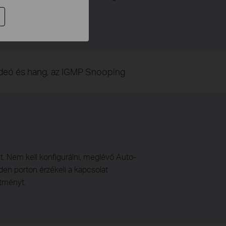
ideó és hang, az IGMP Snooping
. Nem kell konfigurálni, meglévő Auto-
en porton érzékeli a kapcsolat
ítményt.