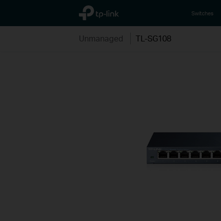
TP-Link, Reliably Smart
Switches
Unmanaged
TL-SG108