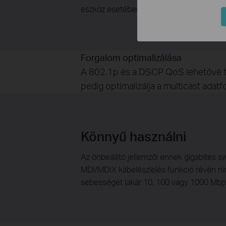
eszköz esetében, ugyanis ugyanazt a menn
Forgalom optimalizálása
A 802.1p és a DSCP QoS lehetővé te
pedig optimalizálja a multicast adatf
Könnyű használni
Az önbeállító jellemzői ennek gigabites
MDI/MDIX kábelészlelés funkció révén nin
sebességét (akár 10, 100 vagy 1000 Mbps) é