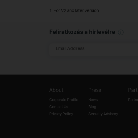
1. For V2 and later version.
Feliratkozás a hírlevélre
Email Address
About
Press
Part
Corporate Profile
News
Partn
Contact Us
Blog
Privacy Policy
Security Advisory