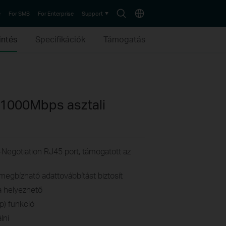
Search
Choose
e
For SMB
For Enterprise
Support
icon
location
intés
Specifikációk
Támogatás
/1000Mbps asztali
egotiation RJ45 port, támogatott az
megbízható adattovábbítást biztosít
ra helyezhető
p) funkció
lni