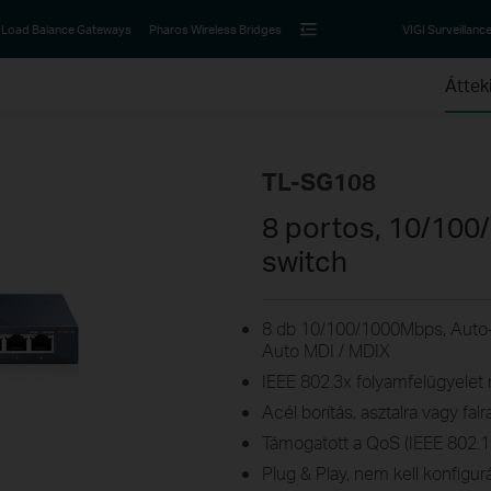
Load Balance Gateways
Pharos Wireless Bridges
VIGI Surveillanc
Áttek
TL-SG108
8 portos, 10/100
switch
8 db 10/100/1000Mbps, Auto-N
Auto MDI / MDIX
IEEE 802.3x folyamfelügyelet 
Acél borítás, asztalra vagy fal
Támogatott a
QoS
(IEEE 802.1
Plug & Play, nem kell konfigurá