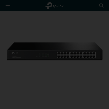
TP-Link,
Searc
Reliably
icon
Smart