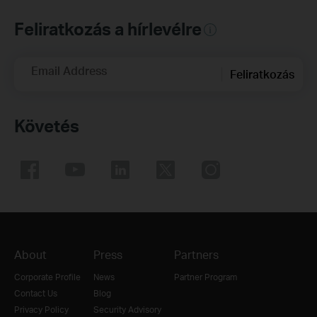
Feliratkozás a hírlevélre
Email Address
Feliratkozás
Követés
About
Press
Partners
Corporate Profile
News
Partner Program
Contact Us
Blog
Privacy Policy
Security Advisory