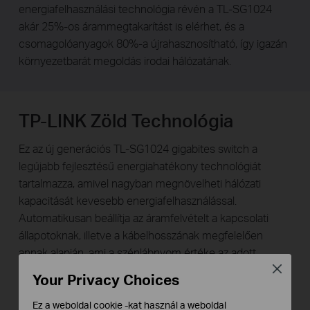
energiafelhasználási technológia révén a TL-SG1024
akár 25%-os árammegtakarítást is elérhet, és a
csomagolóanyagok 80%-a újrahasznosítható, így igazán
környezetbarát megoldás irodai hálózatának.
TP-LINK Zöld Technológia
Ez az új generációs TL-SG1024 gigabites switch a
legújabb fejlesztésű energiahatékony technológiát
tartalmazza, amivel nagyban megnövelheti hálózati
kapacitását kevesebb energiafelhasználással.
Automatikusan beállítja az áramfelvételt a kapcsolati
állapotoknak, illetve a kábelhosszának megfelelően
annak alapján, ami a szénlábnyom értéke az adott
hálózaton. Megfelel az EU RoHS előírásának, amely
Close
Your Privacy Choices
megtiltja bizonyos veszélyes anyagok használatát.
Emellett 80%-a a csomagolóanyagoknak
Ez a weboldal cookie -kat használ a weboldal