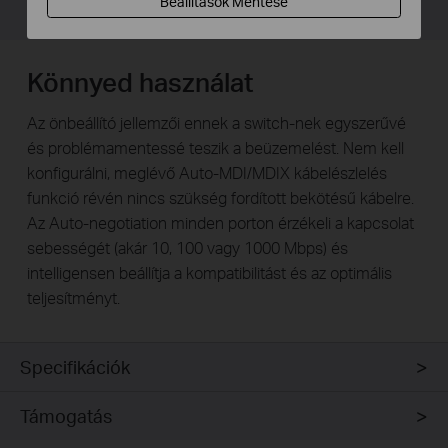
Beállítások Mentése
Könnyed használat
Az önbeállító jellemzői ennek a switch-nek egyszerűvé
és problémamentessé teszik a beüzemelést. Nem kell
konfigurálni, meglévő Auto-MDI/MDIX kábelészlelés
funkció révén nincs szükség fordított bekötésű kábelre.
Az Auto-negotiation minden porton érzékeli a kapcsolat
sebességét (akár 10, 100 vagy 1000 Mbps) és
intelligensen beállítja a kompatibilitást és az optimális
teljesítményt.
Specifikációk
Támogatás