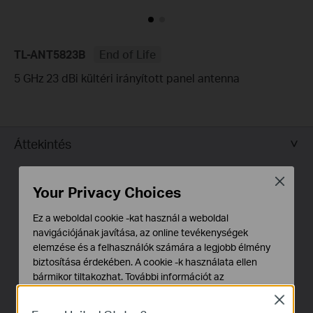
TL-ANT5823B
End of Life
5 GHz 23 dBi kültéri irányított panel antenna
Áttekintés
Close
Hogyan működik?
Your Privacy Choices
A TL-ANT5823B 5 GHz-es, 23 dBi-es kültéri panel
Ez a weboldal cookie -kat használ a weboldal
navigációjának javítása, az online tevékenységek
antenna ideális kültéri használatra, a kevésbé zsúfolt 5
elemzése és a felhasználók számára a legjobb élmény
GHz-es sávban működő vezeték nélküli Access Pointok
biztosítása érdekében. A cookie -k használata ellen
vagy routerek összeköttetésére. Használható nagy
bármikor tiltakozhat. További információt az
távolságokban lévő point-to-point kapcsolódáshoz,
adatvédelmi irányelveinkben
talál.
Close
amely a stabil vezeték nélküli kapcsolatot eredményez.