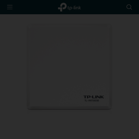
TP-Link,
Searc
Reliably
icon
Smart