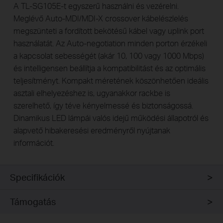
A TL-SG105E-t egyszerű használni és vezérelni.
Meglévő Auto-MDI/MDI-X crossover kábelészlelés
megszünteti a fordított bekötésű kábel vagy uplink port
használatát. Az Auto-negotiation minden porton érzékeli
a kapcsolat sebességét (akár 10, 100 vagy 1000 Mbps)
és intelligensen beállítja a kompatibilitást és az optimális
teljesítményt. Kompakt méretének köszönhetően ideális
asztali elhelyezéshez is, ugyanakkor rackbe is
szerelhető, így téve kényelmessé és biztonságossá.
Dinamikus LED lámpái valós idejű működési állapotról és
alapvető hibakeresési eredményről nyújtanak
információt.
Specifikációk
Támogatás