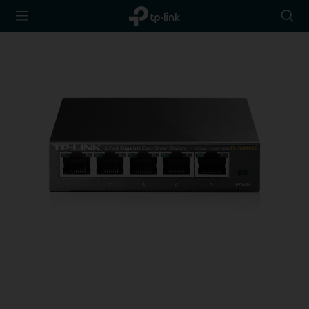
TP-Link,
Searc
Reliably
icon
Smart