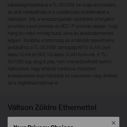
kábeldiagnosztikával a TL-SG105E be tudja azonosítani,
és akár lokalizálhatja is a csatlakozási problémákat a
hálózaton. Sőt, a rendszergazdák kijelölhetik a forgalmi
prioritást a port prioritás és 802.1P prioritás alapján, hogy
hang és videó mindig tiszta, sima és akadozásmentes
legyen. Továbbá, a biztonság és a hálózati teljesítmény
javításához a TL-SG105E támogatja MTU VLAN, port
alapú VLAN és 802.1Q alapú VLAN funkciók. A TL-
SG105E egy plug & play, nem menedzselhető switch
fejlesztése, nagy értéket hordozva, miközben
erőteljesebbé teszi hálózatát és hasonlóan nagy értéket
ad a végfelhasználónak is.
Váltson Zöldre Ethernettel
Önnél a lehetőség, hogy Zöldre és Gigabitre váltson
Close
egyszerre! Ezt az új generációs TL-SG108E 16 portos