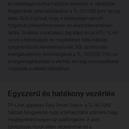
és kábeldiagnosztikai funkción keresztül. A vállalkozás
forgalmának optimalizálásához a TL-SG105E port- és tag
alapú QoS-t biztosít, hogy a sebességet igénylő
forgalmat zökkenőmentesen és akadozásmentesen
tartsa. Továbbá, a port alapú, tag alapú és az MTU VLAN
növeli a biztonságot, és megfelelnek több hálózati
szegmentációs követelménynek. Sőt, az innovatív
energiahatékony technológiával a TL- SG105E 75%-os
energiamegtakarítást is elérhet, ami egy környezetbarát
megoldás a vállalati hálózathoz.
Egyszerű és hatékony vezérlés
TP-LINK gigabites Easy Smart Switch, a TL-SG105E
hálózati felügyeletet nyújt a felhasználók számára, hogy
megfigyelhető legyen az adatforgalom. A port
tükrözéssel, hurok elleni védelemmel és a