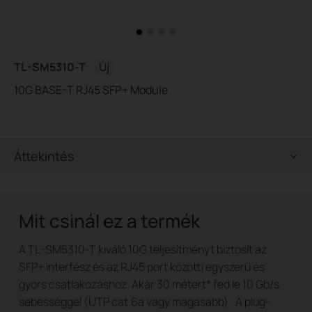
TL-SM5310-T
Új
10G BASE-T RJ45 SFP+ Module
Áttekintés
Mit csinál ez a termék
A TL-SM5310-T kiváló 10G teljesítményt biztosít az
SFP+ interfész és az RJ45 port közötti egyszerű és
gyors csatlakozáshoz. Akár 30 métert
*
fed
le 10 Gb/s
sebességgel (UTP cat.6a vagy magasabb)
. A plug-