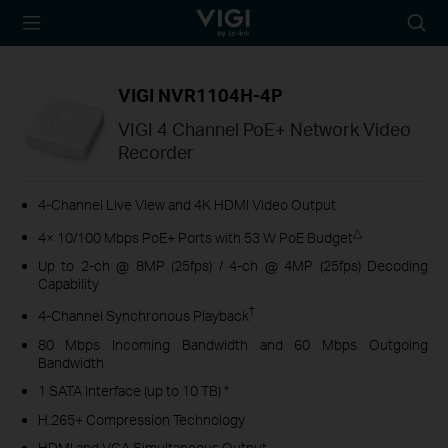
TP-Link, Reliably
Searc
Smart
icon
VIGI NVR1104H-4P
VIGI 4 Channel PoE+ Network Video
Recorder
4-Channel Live View and 4K HDMI Video Output
△
4× 10/100 Mbps PoE+ Ports with 53 W PoE Budget
Up to 2-ch @ 8MP (25fps) / 4-ch @ 4MP (25fps) Decoding
Capability
†
4-Channel Synchronous Playback
80 Mbps Incoming Bandwidth and 60 Mbps Outgoing
Bandwidth
1 SATA Interface (up to 10 TB) *
H.265+ Compression Technology
HDMI and VGA Simultaneous Output