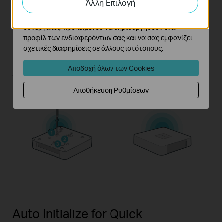
Άλλη Επιλογή
Τα διαφημιστικά cookie μπορούν να ρυθμιστούν μέσω
του ιστότοπού μας από τους διαφημιστικούς μας
συνεργάτες, προκειμένου να δημιουργήσουν ένα
προφίλ των ενδιαφερόντων σας και να σας εμφανίζει
σχετικές διαφημίσεις σε άλλους ιστότοπους.
Αποδοχή όλων των Cookies
Fasten the screws to
Reinstall the side cover.
secure the HDD, using the
Αποθήκευση Ρυθμίσεων
correct HDD screw holes.
Auto Initialize for Quick